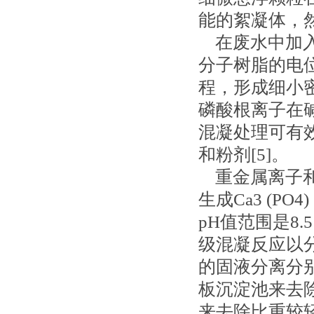
能的絮凝体，然
在废水中加入
分子树脂的电
程，形成细小
磷酸根离子在碱
混凝处理可有
和粉剂[5]。
重金属离子和磷酸
生成Ca3 (PO
pH值范围是8.
级混凝反应以分别
的固液分离分
板沉淀池来去
来去除比重较