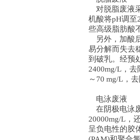
对脱脂废液采
机酸将pH调至
些高级脂肪酸
另外，加酸后
易分解而失去
到破乳。经预处理
2400mg/L，
～70 mg/L
电泳废液
在阴极电泳废
20000mg
呈负电性的胶
(PAM)和聚