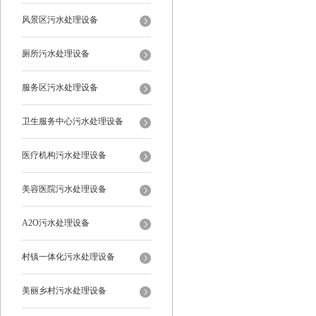
风景区污水处理设备
厕所污水处理设备
服务区污水处理设备
卫生服务中心污水处理设备
医疗机构污水处理设备
美容医院污水处理设备
A2O污水处理设备
村镇一体化污水处理设备
美丽乡村污水处理设备