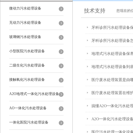
微动力污水处理设备
技术支持
您现在的
无动力污水处理设备
牙科诊所污水处理设备
玻璃钢污水处理设备
牙科诊所污水处理设备
小型医院污水处理设备
地埋式污水处理设备保养
二级生化污水处理设备
地埋式污水处理设备到
接触氧化污水处理设备
医疗废水处理装置是由
医疗废水处理装置在维
A2O地埋式一体化污水处理设备
搞懂A2O一体化污水处
AO一体化污水处理设备
A2O一体化污水处理设
一体化医院污水处理设备
医疗污水处理一体化设