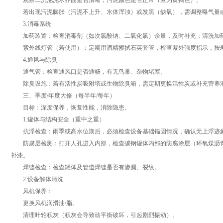
观察二沉池泥水界面是否清晰，污泥颜色是否正常（应为黄褐色）。
若出现污泥膨胀（污泥不上升、水体浑浊）或发黑（缺氧），需调整曝气量
3.消毒系统
加药装置：检查消毒剂（如次氯酸钠、二氧化氯）余量，及时补充；清洗加药
紫外线灯管（若使用）：定期用酒精擦拭石英套管，检查紫外强度指示，按寿命更换
4.通风与除臭
通气管：检查通风口是否通畅，有无鸟巢、杂物堵塞。
除臭设施：若有活性炭吸附塔或生物除臭箱，需定期更换活性炭或补充营养
三、季度/年度大修（每半年/每年）
目标：深度保养，恢复性能，消除隐患。
1.罐体与结构安全（重中之重）
抗浮检查：雨季或高水位期后，必须检查设备基础锚固情况，确认无上浮迹
防腐层检测：打开人孔进入内部，检查碳钢罐体内部的防腐涂层（环氧煤沥青
补漆。
焊缝检查：检查罐体及管道焊缝是否有渗漏、裂纹。
2.设备解体清洗
风机保养：
更换风机润滑油/脂。
清理叶轮积灰（积灰会导致动平衡破坏，引起剧烈振动）。