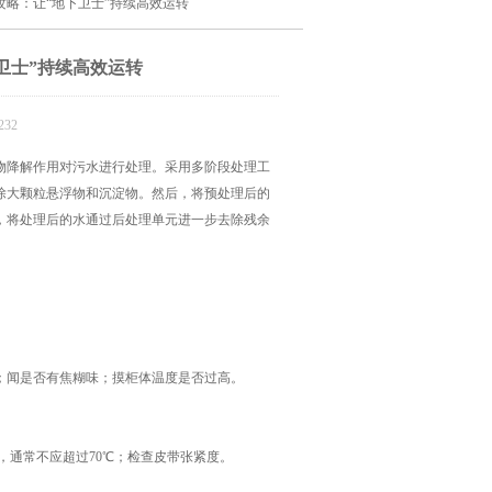
攻略：让“地下卫士”持续高效运转
卫士”持续高效运转
32
物降解作用对污水进行处理。采用多阶段处理工
除大颗粒悬浮物和沉淀物。然后，将预处理后的
，将处理后的水通过后处理单元进一步去除残余
闻是否有焦糊味；摸柜体温度是否过高。
通常不应超过70℃；检查皮带张紧度。