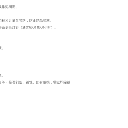
或排泥周期。
桶和计量泵管路，防止结晶堵塞。
灯管（通常6000-8000小时）。
液。
象。
等）是否剥落、锈蚀。如有破损，需立即除锈