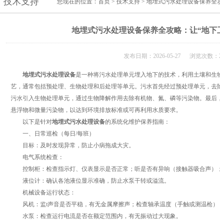
技术支持
您现在的位置：
首页
>
技术支持
> 地埋式污水处理设备保养全
地埋式污水处理设备保养全攻略：让“地下
发布日期：2026-05-27 浏览次数：2
地埋式污水处理设备
是一种将污水处理单元埋入地下的技术，利用土壤和生
艺，通常包括预处理、生物处理和后处理等单元。污水首先经过预处理单元，去
污水引入生物处理单元，通过生物降解作用去除有机物、氮、磷等污染物。最后
悬浮物和微量污染物，以达到环境排放标准或可再利用水质要求。
以下是针对
地埋式污水处理设备
的系统化维护保养指南：
一、日常巡检（每日/每班）
目标：及时发现异常，防止小病拖成大灾。
电气系统检查：
控制柜：检查指示灯、仪表显示是否正常；听是否有异响（接触器吸合声）；
液位计：确认各池液位显示准确，防止水泵干转或溢流。
机械设备运行状态：
风机：监t声音是否平稳，有无金属摩擦声；检查轴承温度（手触或测温枪），
水泵：检查运行电流是否在额定范围内，有无振动过大现象。