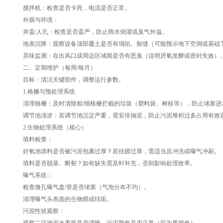
搅拌机：检查是否卡死，电流是否正常。
外观与环境：
井盖/人孔：检查是否盖严，防止雨水倒灌或臭气外溢。
地表沉降：观察设备顶部覆土是否有塌陷、裂缝（可能预示地下空洞或基础
异味监测：在出风口或周边区域闻是否有恶臭（说明厌氧发酵或密封失效）
二、定期维护（每周/每月）
目标：清洁关键部件，调整运行参数。
1.格栅与预处理系统
清理格栅：及时清除粗/细格栅拦截的垃圾（塑料袋、树枝等），防止堵塞进
调节池清淤：若调节池沉淀严重，需安排抽泥，防止污泥堆积过多占用有效
2.生物处理系统（核心）
填料检查：
好氧池填料是否被污泥包裹过厚？若挂膜过厚，需适当反冲洗或曝气冲刷。
填料是否脱落、断裂？如有缺失需及时补充，否则影响处理效率。
曝气系统：
检查微孔曝气盘/管是否堵塞（气泡分布不均）。
清理曝气头表面的生物膜或结垢。
污泥性状观察：