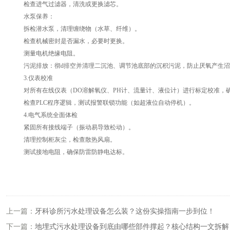
检查进气过滤器，清洗或更换滤芯。
水泵保养：
拆检潜水泵，清理缠绕物（水草、纤维）。
检查机械密封是否漏水，必要时更换。
测量电机绝缘电阻。
污泥排放：彻d排空并清理二沉池、调节池底部的沉积污泥，防止厌氧产生沼
3.仪表校准
对所有在线仪表（DO溶解氧仪、PH计、流量计、液位计）进行标定校准，
检查PLC程序逻辑，测试报警联锁功能（如超液位自动停机）。
4.电气系统全面体检
紧固所有接线端子（振动易导致松动）。
清理控制柜灰尘，检查散热风扇。
测试接地电阻，确保防雷防静电达标。
上一篇：
牙科诊所污水处理设备怎么装？这份实操指南一步到位！
下一篇：
地埋式污水处理设备到底由哪些部件撑起？核心结构一文拆解