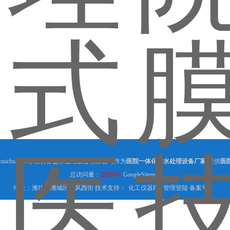
shuichuli.com) 潍坊鲁盛水处理设备有限公司作为
医院一体化污水处理设备厂家
,提供
医
总访问量：
255834
GoogleSitemap
地址：潍坊市潍城区东风西街 技术支持：
化工仪器网
管理登陆
备案号：