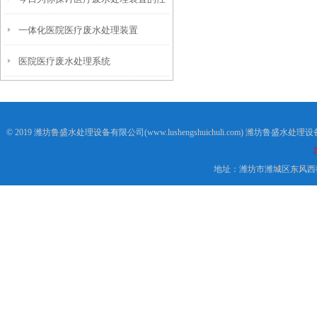
一体化医院医疗废水处理装置
能优势
医院医疗废水处理系统
© 2019 潍坊鲁盛水处理设备有限公司(www.lushengshuichuli.com) 潍坊鲁盛水
2
地址：潍坊市潍城区东风西