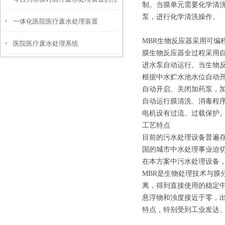
制。当膜单元需要化学清
泵，进行化学清洗操作。
一体化医院医疗废水处理装置
能优势
MBR生物反应器采用可编
医院医疗废水处理系统
膜生物反应器全过程采用
进水泵自动运行。当生物
根据中水贮水池水位自动
自动开启、关闭加药泵，
自动运行膜清洗、消毒程
电机设有过流、过载保护
工艺特点
目前的污水处理设备普遍
国的城市中水处理事业迫
在本方案中污水处理设备，为气
MBR是生物处理技术与
离，得到直接使用的稳定
悬浮物和浊度接近于零，
特点，特别受到工业发达