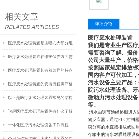
相关文章
详细介绍
RELATED ARTICLES
医疗废水处理装置
医疗废水处理装置是由哪几大部分组
我们是专业生产
医疗
需要咨询了解、报价
医疗废水处理装置在维护保养方面需
成的呢？
公司大量生产，价格
按照国家规定排放标
医疗废水处理装置其有着怎样的特点
从以下方面入手
国内客户可代加工，
污水设备主要产品：
医疗废水处理装置的安装流程需严格
呢？
院污水处理设备、牙
微动力污水处理设备
以下是医疗废水处理装置常见的结构
遵循以下步骤
等。
说起医疗废水处理装置你有什么了解
组成
污水由调节池经格栅进入
物反应器，通过PLC控制
一体化医疗污水处理设备工作流程
的呢？
膜分离的水直接排放或回
存箱中的清水对膜处理设
今日为你探讨医疗废水处理装置的性