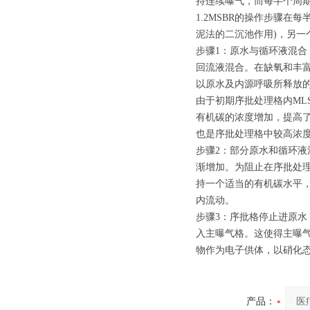
持连续曝气，而每半个周期
1.2MSBR的操作步骤
泥法的二沉池作用)，另一
步骤1：原水与循环液混
回流液混合。在缺氧和丰
以原水及内源呼吸所释放
由于初期序批处理格内ML
有机碳的浓度增加，提高
也是序批处理格中较高浓
步骤2：部分原水和循环液
渐增加。为阻止在序批处
持一个适当的有机碳水平，
内流动。
步骤3：序批格停止进原
入主曝气格。这使得主曝
物作为电子供体，以硝化
产品：