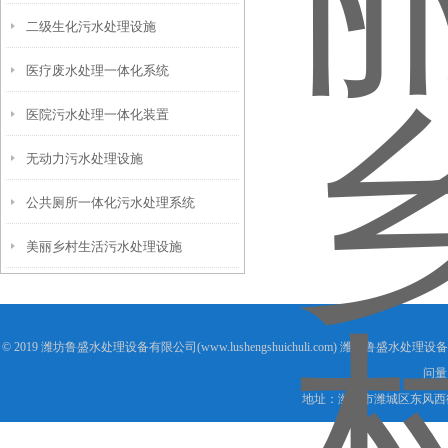
二级生化污水处理设施
医疗废水处理一体化系统
医院污水处理一体化装置
无动力污水处理设施
公共厕所一体化污水处理系统
美丽乡村生活污水处理设施
© 2019 潍坊鲁盛水处理设备有限公司(www.lushengshuichuli.com) 潍坊鲁盛水处
问量
地址：潍坊市潍城区东风西