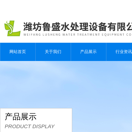
网站首页
关于我们
产品展示
行业资讯
产品展示
PRODUCT DISPLAY