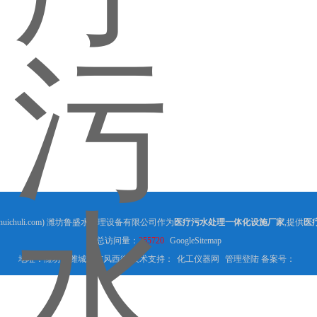
shuichuli.com) 潍坊鲁盛水处理设备有限公司作为
医疗污水处理一体化设施厂家
,提供
医
总访问量：
255720
GoogleSitemap
地址：潍坊市潍城区东风西街 技术支持：
化工仪器网
管理登陆
备案号：