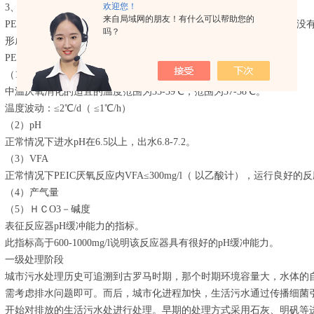
欢迎您！
3、运行稳定
来自局域网的朋友！有什么可以帮助您的
PEIC反应器污泥采用的是我公司培养的沉降性*的颗粒污泥，运行时没
吗？
形成颗粒污泥，非常容易跑泥，因而PEIC运行稳定、操作方便。
PEIC运行的控制
（1）温度
中温厌氧消化的适宜的温度范围为35-39℃，范围为37-38℃。
温度波动：≤2℃/d（ ≤1℃/h）
（2）pH
正常情况下进水pH在6.5以上，出水6.8-7.2。
（3）VFA
正常情况下PEIC厌氧反应内VFA≤300mg/l（ 以乙酸计），运行良好的反应器
（4）产气量
（5）ＨＣO3－碱度
表征反应器pH缓冲能力的指标。
此指标高于600-1000mg/l说明该反应器具有很好的pH缓冲能力。
一级处理阶段
城市污水处理历史可追溯到古罗马时期，那个时期环境容量大，水体的
需考虑排水问题即可。而后，城市化进程加快，生活污水通过传播细菌
开始对排放的生活污水处进行处理。早期的处理方式采用石灰、明矾等