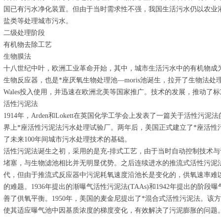
国已有污水净化装置。但由于当时需求性不强，我国生活污水仍以农业灌
盐类等处理城市污水。
二级处理阶段
有机物去除工艺
生物膜法
十八世纪中叶，欧洲工业革命开始，其中，城市生活污水中的有机物成为去
生物反应器，也是*座厌氧生物处理池—moris池诞生，拉开了生物法处理
Wales投入使用，并迅速在欧洲北美等国家推广。技术的发展，推动了
活性污泥法
1914年，Arden和Lokett在英国化学工学会上发表了一篇关于活性
界上*座活性污泥法污水处理试验厂。两年后，美国正式建立了*座活性
了未来100年间城市污水处理技术的基础。
活性污泥法诞生之初，采用的是充-排式工艺，由于当时自动控制技术
堵塞，与生物滤池相比并无明显优势。之后连续进水的推流式活性污泥法
代，但由于推流式反应器中污泥耗氧速度沿池长是变化的，供氧速率难
的难题。1936年提出的渐曝气活性污泥法(TAAs)和1942年提出的阶段
善了供氧平衡。1950年，美国的麦金尼提出了*混合式活性污泥法。该
使其适应曝气池中因基质浓度的梯度变化，有效解决了污泥膨胀的问题