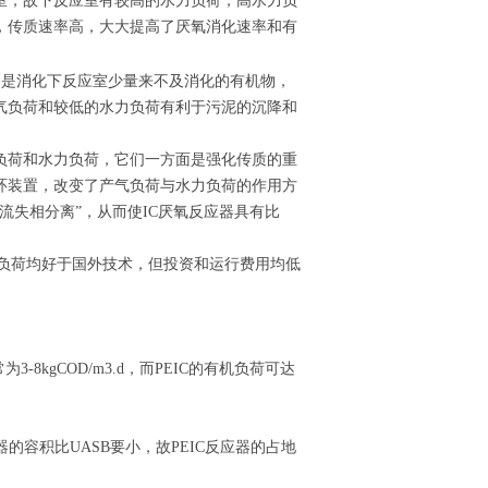
室，故下反应室有较高的水力负荷，高水力负
，传质速率高，大大提高了厌氧消化速率和有
只是消化下反应室少量来不及消化的有机物，
气负荷和较低的水力负荷有利于污泥的沉降和
负荷和水力负荷，它们一方面是强化传质的重
环装置，改变了产气负荷与水力负荷的作用方
流失相分离”，从而使IC厌氧反应器具有比
的负荷均好于国外技术，但投资和运行费用均低
-8kgCOD/m3.d，而PEIC的有机负荷可达
器的容积比UASB要小，故PEIC反应器的占地