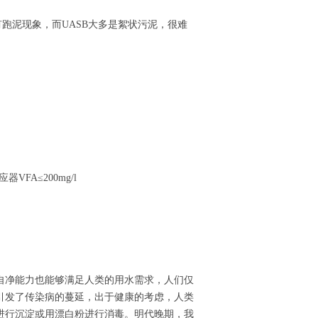
有跑泥现象，而UASB大多是絮状污泥，很难
VFA≤200mg/l
自净能力也能够满足人类的用水需求，人们仅
引发了传染病的蔓延，出于健康的考虑，人类
进行沉淀或用漂白粉进行消毒。明代晚期，我