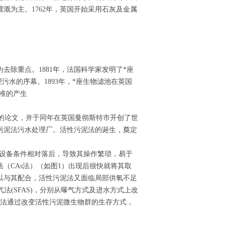
溉为主。1762年，英国开始采用石灰及金属
除重点。1881年，法国科学家发明了*座
污水的序幕。1893年，*座生物滤池在英国
标准的产生
污泥法的论文，并于同年在英国曼彻斯特市开创了世
污泥法污水处理厂。活性污泥法的诞生，奠定
与设备条件相对落后，导致其操作繁琐，易于
（CAs法）（如图1）出现后很快就将其取
以与其配合，活性污泥法又面临局部供氧不足
曝气法(SFAS)，分别从曝气方式及进水方式上改
方法通过改变活性污泥微生物群的生存方式，
。