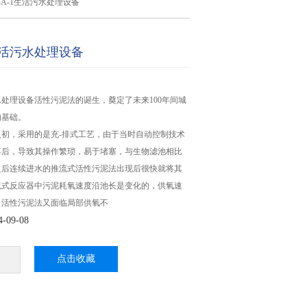
Z-A-1生活污水处理设备
1生活污水处理设备
活污水处理设备活性污泥法的诞生，奠定了未来100年间城
的基础。
初，采用的是充-排式工艺，由于当时自动控制技术
落后，导致其操作繁琐，易于堵塞，与生物滤池相比
之后连续进水的推流式活性污泥法出现后很快就将其
流式反应器中污泥耗氧速度沿池长是变化的，供氧速
，活性污泥法又面临局部供氧不
09-08
点击收藏