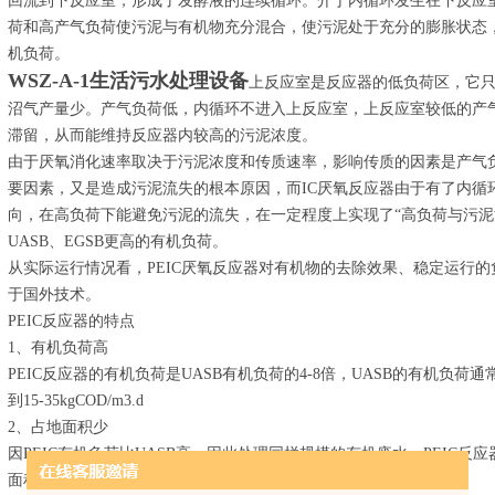
回流到下反应室，形成了发酵液的连续循环。介于内循环发生在下反应
荷和高产气负荷使污泥与有机物充分混合，使污泥处于充分的膨胀状态
机负荷。
WSZ-A-1生活污水处理设备
上反应室是反应器的低负荷区，它
沼气产量少。产气负荷低，内循环不进入上反应室，上反应室较低的产
滞留，从而能维持反应器内较高的污泥浓度。
由于厌氧消化速率取决于污泥浓度和传质速率，影响传质的因素是产气
要因素，又是造成污泥流失的根本原因，而IC厌氧反应器由于有了内循
向，在高负荷下能避免污泥的流失，在一定程度上实现了“高负荷与污泥
UASB、EGSB更高的有机负荷。
从实际运行情况看，PEIC厌氧反应器对有机物的去除效果、稳定运行
于国外技术。
PEIC反应器的特点
1、有机负荷高
PEIC反应器的有机负荷是UASB有机负荷的4-8倍，UASB的有机负荷通常为3
到15-35kgCOD/m3.d
2、占地面积少
因PEIC有机负荷比UASB高，因此处理同样规模的有机废水，PEIC反应
面积少。