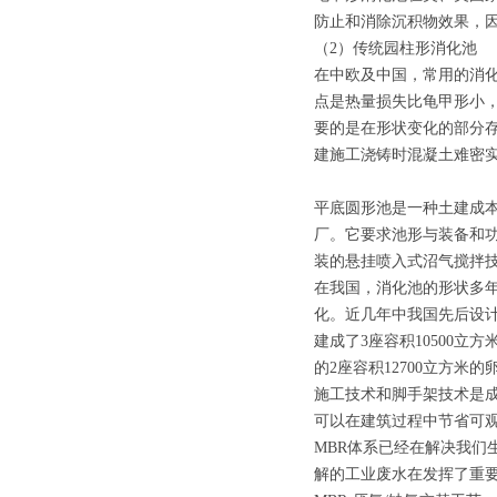
防止和消除沉积物效果，
（2）传统园柱形消化池
在中欧及中国，常用的消
点是热量损失比龟甲形小
要的是在形状变化的部分
建施工浇铸时混凝土难密
平底圆形池是一种土建成本
厂。它要求池形与装备和
装的悬挂喷入式沼气搅拌
在我国，消化池的形状多
化。近几年中我国先后设
建成了3座容积10500立
的2座容积12700立方米
施工技术和脚手架技术是
可以在建筑过程中节省可
MBR体系已经在解决我
解的工业废水在发挥了重要