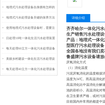
地埋式污水处理设备自身拥有怎样的
安装的呢？
地埋式污水处理设备关键的保养方法
特点呢？
详细介绍
使用地埋式污水处理设备时，需要注
齐齐哈尔一体化污水
生产销售污水处理设
日处理10吨一体化生活污水处理装置
意以下事项
产品：地埋式一体化
型医疗污水处理设备
每天处理60立方一体化污水处理设备
全国各地没有我们卖
鲁盛牌污水设备请放
美丽乡村建设一体化生活污水处理设
厌氧消化方式
（1）消化温度
每天处理40立方一体化污水处理设备
备
污泥厌氧消化的温度根据消
温度为34℃。而高温消化的
高温消化比中温消化分解速
池的容积小。高温消化对寄
在卫生要求严格，或对污
目前国内外常用的都是中