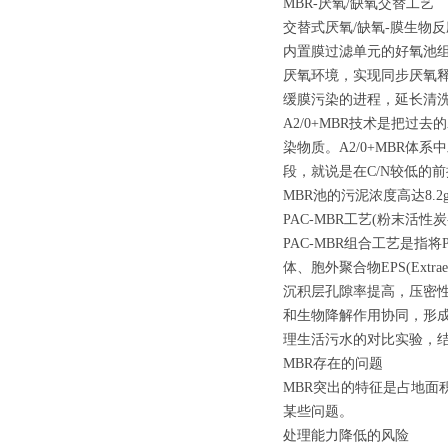
MBR-厌氧/缺氧交替工艺
交替式厌氧/缺氧-膜生物反
内置膜过滤单元的好氧池组
厌氧环境，实现同步厌氧释
缓膜污染的进程，延长清洗周
A2/0+MBR技术是把过
染物质。A2/0+MBR
段，就说是在C/N较低的
MBR池的污泥浓度高达8.2g
PAC-MBR工艺(粉末活性
PAC-MBR组合工艺是指
体、胞外聚合物EPS(Extrae
沉积层孔隙率提高，压密性
和生物降解作用协同，形成
理生活污水的对比实验，结
MBR存在的问题
MBR突出的特征是占地面
某些问题。
处理能力降低的风险