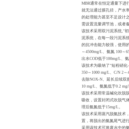
MBR通常在恒定通量下进
就无法通过膜孔径，产水
的处理能力甚至不足设计之
需设置流量调节池，或者
该技术采用双污泥系统,“
泥系统，在每一段污泥系
的抗冲击能力较强，使用的微
～4500mg/L、氨氮 100
出水COD低于100mg/L、氨
该技术为吸纳了“短程硝化-反
350～1000 mg/L、C/N
去除NOX-N、延长后续
10 mg/L、氨氮低于0.2
该技术采用常温碱化吹脱脱
吸收，设置封闭式吹脱气
理后氨氮低于15mg/L。
该技术采用蒸汽脱氨技术，
置，将脱出的氨氮尾气进
采用该技术可将废水中的氨含量从