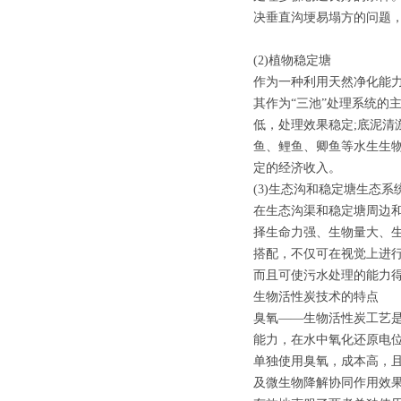
决垂直沟埂易塌方的问题
(2)植物稳定塘
作为一种利用天然净化能
其作为“三池”处理系统的
低，处理效果稳定;底泥清
鱼、鲤鱼、卿鱼等水生生
定的经济收入。
(3)生态沟和稳定塘生态系
在生态沟渠和稳定塘周边
择生命力强、生物量大、
搭配，不仅可在视觉上进
而且可使污水处理的能力
生物活性炭技术的特点
臭氧——生物活性炭工艺
能力，在水中氧化还原电
单独使用臭氧，成本高，且
及微生物降解协同作用效