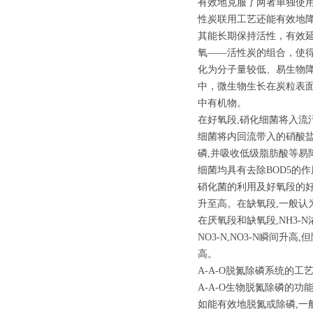
有效地克服了两者单独使
性炭联用工艺还能有效地降
其能长期保持活性，有效
氧——活性炭的组合，使
化为分子量较低、易生物
中，微生物生长在炭粒表
中有机物。
在好氧段,硝化细菌将入流
细菌将内回流带入的硝酸盐
磷,并吸收低级脂肪酸等易
细菌均具有去除BOD5的
硝化菌的利用及好氧段的好
升至高。在缺氧段,一般认
在厌氧段和缺氧段,NH3-
NO3-N,NO3-N瞬间升
高。
A-A-O脱氮除磷系统的工
A-A-O生物脱氮除磷的
如能有效地脱氮或除磷,一