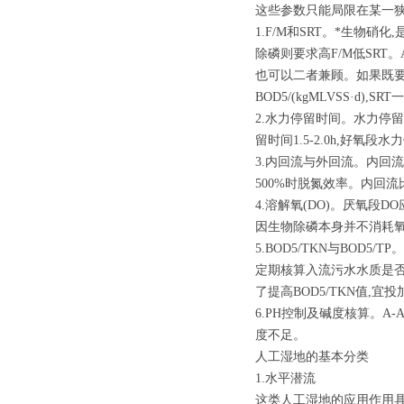
这些参数只能局限在某一狭
1.F/M和SRT。*生物硝
除磷则要求高F/M低SRT
也可以二者兼顾。如果既要求
BOD5/(kgMLVSS·d),S
2.水力停留时间。水力停
留时间1.5-2.0h,好氧段
3.内回流与外回流。内回流比
500%时脱氮效率。内回流
4.溶解氧(DO)。厌氧段DO
因生物除磷本身并不消耗氧
5.BOD5/TKN与BOD5
定期核算入流污水水质是否满足
了提高BOD5/TKN值,
6.PH控制及碱度核算。A-
度不足。
人工湿地的基本分类
1.水平潜流
这类人工湿地的应用作用