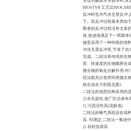
失达到极限水头损失时,应
BIOSTYR 工艺比BIOC
反冲时也为气水交替反冲,
下。其反冲过程基本类似于BI
两者的反冲过程没有太多的
体,使滤池满足下一周期净化
键是采用了一种特殊的填料(密度
冲洗无需反冲泵,节省了动力;
完成。二段法将传统的生物
荷、快速度的生物吸附合成为
微生物的氧化分解作用,对
段法能充分发挥同类微生物
组合池水力剖面见图1.
二段法的池型结构采用的是
少水头损失,使厂区总体布
1) 污泥活性高(泥龄低)
二段法的曝气系统设在填料
高. 经测定,二段法一氧池中
2) 容积负荷高