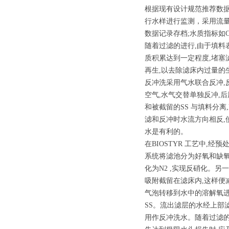
根据现有设计规范推荐数
行水样进行监测，采用流量
数据记录存档;水质指标如
随着过滤的进行,由于填料
质积累达到一定程度,堵塞
再生,以去除滤床内过量的生
反冲洗采用气水联合反冲,
空气,水气交替单独反冲,
和被截留的SS 与填料分
滤和反冲时水流方向相反,
水是有利的。
在BIOSTYR 工艺中
系统将滤池分为好氧和缺氧两
化为N2 ,实现反硝化。另
吸附截留在滤床内,这样便
气泡转移到水中的溶解氧进一步
SS。流出滤层的水经上部滤头
用作反冲洗水。随着过滤的