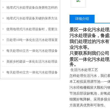
地埋式污水处理设备自身拥有怎样的
安装的呢？
地埋式污水处理设备关键的保养方法
特点呢？
详细介绍
使用地埋式污水处理设备时，需要注
景区一体化污水处理
污水处理设备，鲁盛
日处理10吨一体化生活污水处理装置
意以下事项
我们处理过的污水有
业污水等。
每天处理60立方一体化污水处理设备
只要联系到我们公司
景区一体化污水处理
美丽乡村建设一体化生活污水处理设
务。
生活污水处理工艺
每天处理40立方一体化污水处理设备
备
怎样处理生活污水，我们
本工程拟采用调节池—一
污水经格栅截留大颗粒污
节池后部设缺氧池，好氧
细菌好氧降解。采用多级
方面更具优势和可靠性。