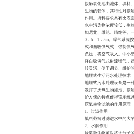
接触氧化池由池体、填料
生物的载体，其特性对接
作用。填料要求具有比表
水中污染物浓度较低，生
如尼龙、维纶、晴纶等。一
0．5—1．5m。曝气系
式和自吸供气式，强制供
负压，将空气吸入。中小
择自吸供气式射流曝气，
转灵活、便于调节、维护
地埋式生活污水处理技术
地埋式污水处理设备是一
发挥了厌氧生物滤池、接
护方便的特点使得该系统
厌氧生物滤池的作用原理
1、过滤作用
填料截留过滤进水中的大
2、水解作用
厌氧微生物可以将大分子