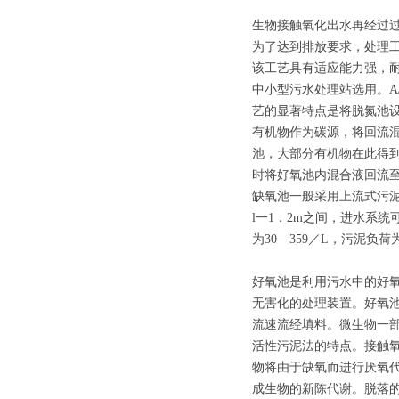
生物接触氧化出水再经过
为了达到排放要求，处理工
该工艺具有适应能力强，
中小型污水处理站选用。A
艺的显著特点是将脱氮池
有机物作为碳源，将回流混
池，大部分有机物在此得
时将好氧池内混合液回流
缺氧池一般采用上流式污泥
l一1．2m之间，进水系
为30—359／L，污泥负荷为
好氧池是利用污水中的好
无害化的处理装置。好氧
流速流经填料。微生物一
活性污泥法的特点。接触
物将由于缺氧而进行厌氧
成生物的新陈代谢。脱落