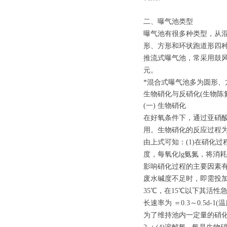
二、曝气池类型
曝气池有很多种类型，从
形、方形和环状跑道形四
推流式曝气池，常采用鼓
元。
*混合式曝气池多为圆形
生物硝化与反硝化(生物陈
(一) 生物硝化
在好氧条件下，通过亚硝
用。生物硝化的反应过程
由上式可知：(1)在硝化过
度，每氧化lg氨氮，将消耗碱度
影响硝化过程的主要因素有：(
废水碱度不足时，即需投加
35℃，在15℃以下其活
长速率为 ＝0.3～0.5d-1(温
为了维持池内一定量的硝化