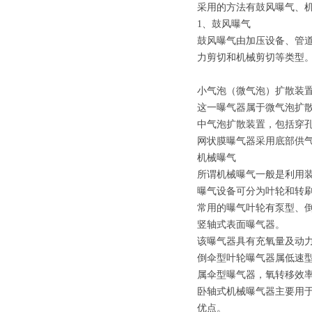
采用的方法有鼓风曝气、
1、鼓风曝气
鼓风曝气由加压设备、管
力剪切和机械剪切等类型
小气泡（微气泡）扩散装
这一曝气器属于微气泡扩
中气泡扩散装置，包括穿
网状膜曝气器采用底部供
机械曝气
所谓机械曝气一般是利用
曝气设备可分为叶轮和转
常用的曝气叶轮有泵型、
竖轴式表面曝气器。
该曝气器具有充氧量及动
倒伞型叶轮曝气器属低速
属伞型曝气器，氧转移效
卧轴式机械曝气器主要用
优点。