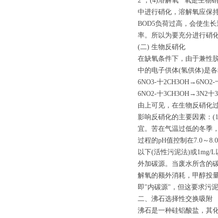
2 ；(4)溶解氧 氧是
中进行硝化，溶解氧应保持在
BOD5负荷过高，会使生
率。所以为要充分进行硝化，BO
(二) 生物反硝化
在缺氧条件下，由于兼性脱氮
中的电子供体(氢供体)是
6NO3-十2CH3OH→6NO2
6NO2-十3CH3OH→3N2十3
由上可见，在生物反硝化过程
影响反硝化的主要因素：(
宜。苦在气温过低的冬季，
过程的pH值控制在7.0～8
以下(活性污泥法)或1mg/
外加碳源。当废水所含的
解氧的额外消耗，甲醇投量
即"内碳源"，但这要求污
二、沸石选择性交换吸附
沸石是一种硅铝酸盐，其化学组成