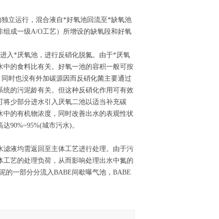
均独立运行，混合液自*好氧池回流至*缺氧池
组成一级A/O工艺）所增设的缺氧段和好氧
进入*厌氧池，进行反硝化脱氮。由于*厌氧
水中的食料比有关。好氧一池的容积一般可按
低，同时也没有外加碳源因而反硝化菌主要通过
系统的污泥龄有关。但这种反硝化作用可有效
可将少部分进水引入厌氧二池以适当补充碳
水中的有机物浓度，同时改善出水的表观性状
0%~95%(城市污水)。
水滤液均需返回至主体工艺进行处理。由于污
体工艺的处理负荷，从而影响处理出水中氮的
泥的一部分分流入BABE间歇曝气池，BABE