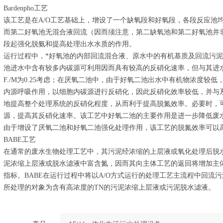
Bardenpho工艺
该工艺是在A/O工艺基础上，增设了一个缺氧段和好氧段，各段反应池
而第二好氧池无混合液回流（因而须注意，第二缺氧池和第二好氧池并非
段起强化脱氨和提高处理出水水质的作用。
运行过程中，*好氧池的内部回流混合液、原水中的有机基质及回流污泥
池进水中含有较多内碳源可利用因而具有较高的反硝化速率，但与其进
F./M为0.25考虑；在厌氧二池中，由于好氧二池出水中有机物浓度较
内源呼吸作用，以细胞内碳源进行反硝化，因此反硝化效率较低，并与
地提高整个处理系统的反硝化程度，从而利于提高脱氮效率。必要时，
源，提高其反硝化速率。该工艺中好氧二池的主要作用是进一步降低废
由于增设了厌氧二池和好氧二池强化处理作用，该工艺的脱氮效率可以高达9
BABE工艺
在通常的废水生物处理工艺中，其污泥经浓缩的上层液或氧化处理后脱
泥浓缩上层液或脱水滤液中富含氮，因而其向主体工艺的返回将增加主
指标。BABE在运行过程中将以A/O方式运行的处理工艺主流程中回流污
所处理的对象为含有高浓度的TN的污泥浓缩上层液或污泥脱水滤液。