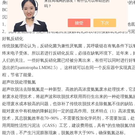
来自局域网的朋友！有什么可以帮助您的
身的生长繁殖一部分转化为二氧化碳和水。接触氧化床使农村污水中的有
吗？
BOD5去除率达到80%以上，可以达到国家污水排放二级标准。
沉淀池的工作原理
1、利用重力作用使接触氧化床出水中比重大于水的悬浮污泥下沉至池
2、沉降至底部的污泥并自动返回至接触氧化床以维持接触氧化床的污
好氧反硝化
传统脱氮理论认为，反硝化菌为兼性厌氧菌，其呼吸链在有氧条件下以
终末电子受体。所以若进行反硝化反应，必须在缺氧环境下。近年来，
人们的关注。一些好氧反硝化菌已经被分离出来，有些可以同时进行好氧反硝
选出的Tpantotropha.LMD82.5）。这样就可以在同一个反应器中
程，节省了能量。
超声吹脱处理氨氮
超声吹脱法去除氨氮是一种新型、高效的高浓度氨氮废水处理技术，它
射废水处理技术，将超声波和吹脱技术联用而衍生出来的一种处理氨氮
处理废水成本较高的问题，也弥补了传统吹脱技术去除氨氮不佳的缺陷
能对废水中有机物的降解起到一定的提高作用。技术特点（1）高浓度氨
技术，其总脱氮效率在70~90%，不需要投加化学药剂，不需要加温，
用周期性活性污泥法（CASS）工艺，建设费用低，具有*的生物脱氮
能力强，不产生污泥膨胀现象，脱氮效率大于90%，确保氨氮达标。