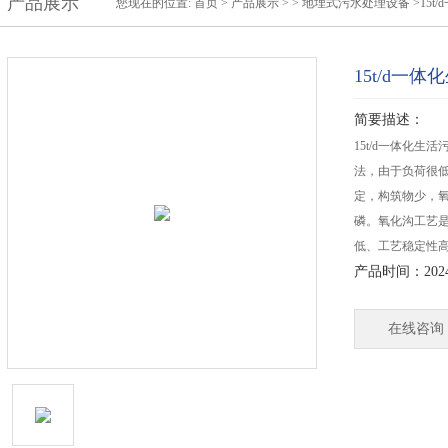
产品展示
您现在的位置:
首页
>
产品展示
> >
地埋式污水处理设备
>15
15t/d一
简要描述：
15t/d一体化
法，由于负荷很
定，构筑物少，
磷。氧化沟工艺
低、工艺稳定性
产品时间：2024-
在线咨询