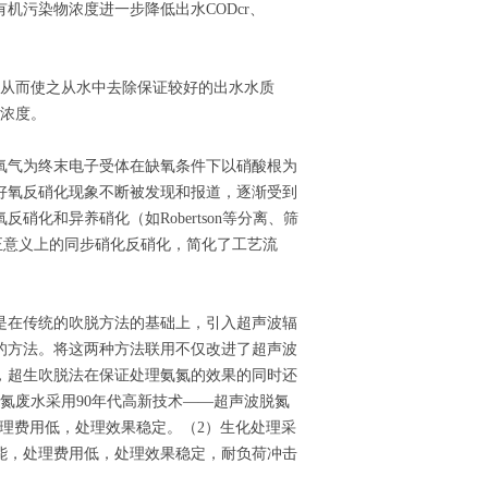
机污染物浓度进一步降低出水CODcr、
底从而使之从水中去除保证较好的出水水质
泥浓度。
氧气为终末电子受体在缺氧条件下以硝酸根为
好氧反硝化现象不断被发现和报道，逐渐受到
化和异养硝化（如Robertson等分离、筛
实现真正意义上的同步硝化反硝化，简化了工艺流
是在传统的吹脱方法的基础上，引入超声波辐
的方法。将这两种方法联用不仅改进了超声波
，超生吹脱法在保证处理氨氮的效果的同时还
氮废水采用90年代高新技术——超声波脱氮
处理费用低，处理效果稳定。（2）生化处理采
功能，处理费用低，处理效果稳定，耐负荷冲击