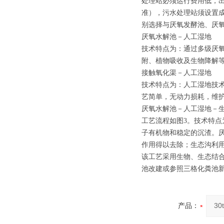
处理站必须运行费用低，出水
准），污水处理站须设置
别选择与厌氧发酵池、厌氧
厌氧水解池－人工湿地
技术特点为：通过多级厌
附、植物吸收及生物降解
接触氧化渠－人工湿地
技术特点为：人工湿地技
艺简单，无动力损耗，维
厌氧水解池－人工湿地－
工艺流程如图3。技术特
子有机物和稳定的沉渣。
作用得以去除；生态沟利
该工艺采用生物、生态结
池改建或参照三格化粪池新
产品：