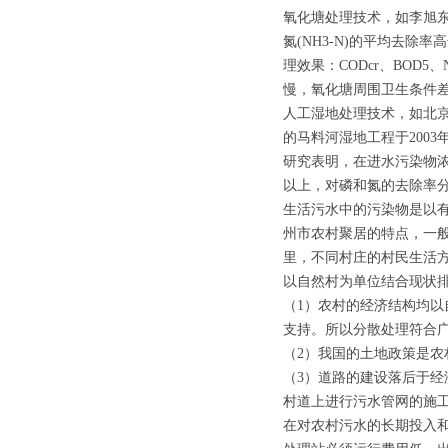
氧化塘处理技术，如李旭东
氮(NH3-N)的平均去除
理效果：CODcr、BOD5
慢，氧化塘周围卫生条件
人工湿地处理技术，如北
的马料河湿地工程于200
研究表明，在进水污染物浓度
以上，对磷和氮的去除率分别
生活污水中的污染物是以
州市农村聚居的特点，一
里，不同村庄的村民生活
以自然村为单位结合现状
（1）农村的经济结构均以
支持。所以分散处理符合
（2）我国的土地政策是
（3）道路的建设落后于
村道上进行污水管网的施
在对农村污水的长期投入