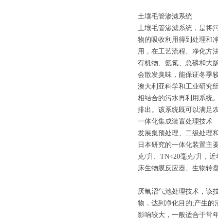
土壤毛管渗滤系统
土壤毛管渗滤系统，是将
物的吸收利用得到处理和
用，在工艺流程、净化方
有机物、氨氮、总磷和大
会散发臭味，能保证冬季
澳大利亚科学和工业研究组织
相结合的污水再利用系统
排出。该系统既可以满足
一体化集成装置处理技术
发展集预处理、二级处理
日本研究的一体化装置主要
克/升、TN<20毫克/升
床生物膜反应器、生物转
厌氧沼气池处理技术，该
物，达到净化目的;产生的
影响较大，一般适合于常