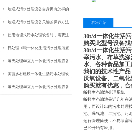
地埋式污水处理设备自身拥有怎样的
安装的呢？
地埋式污水处理设备关键的保养方法
特点呢？
详细介绍
使用地埋式污水处理设备时，需要注
30t/d一体化生活
购买此型号设备找
日处理10吨一体化生活污水处理装置
意以下事项
30t/d一体化生活
宰污水、布草洗涤
每天处理60立方一体化污水处理设备
水、各种食品加工
我们的技术性产品
美丽乡村建设一体化生活污水处理设
厌氧设备、二氧化
购买就有优惠，合
每天处理40立方一体化污水处理设备
备
蚯蚓生态滤池处理系统
蚯蚓生态滤池是近几年在
用，而设计出的污水处理
池、曝气池、二沉池、污
运行管理简便，不易堵塞
已经开始有应用。