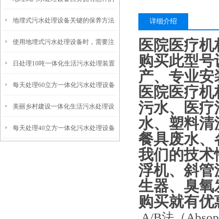
地埋式污水处理设备关键的保养方法
特点呢？
详细介绍
医院医疗机
使用地埋式污水处理设备时，需要注
购买此型号
日处理10吨一体化生活污水处理装置
意以下事项
产、专业安
每天处理60立方一体化污水处理设备
医院医疗机
污水、医疗
美丽乡村建设一体化生活污水处理设
水、塑料清
每天处理40立方一体化污水处理设备
备
餐具废水、
我们的技术
浮机、斜管
生器、臭氧
购买就有优
A/B法（Abso