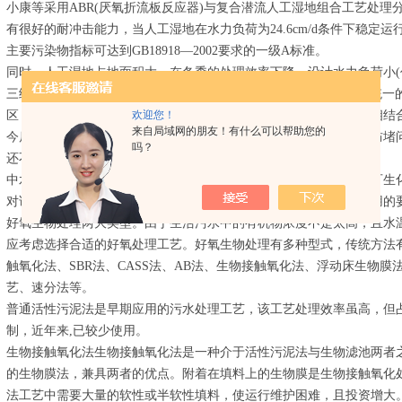
小康等采用ABR(厌氧折流板反应器)与复合潜流人工湿地组合工艺处
有很好的耐冲击能力，当人工湿地在水力负荷为24.6cm/d条件下稳定运行时
主要污染物指标可达到GB18918—2002要求的一级A标准。
同时，人工湿地占地面积大，在冬季的处理效率下降，设计水力负荷小(作
三级深度处理时一般为小于20~50cm/d)。现阶段不同地区较难制定
欢迎您！
区，如何保证出水氮磷能稳定达标，如何将污水处理与污水资源化相结
来自局域网的朋友！有什么可以帮助您的
今后需要解决的问题。此外，在人工湿地运行维护方面，人工湿地防堵
吗？
还不成熟。在低温条件下，一些人工强化处理措施的应用也不成熟。
中水原水相对于城市污水具有流量小、可生化性较好的特点，属于可生
对该类污水的治理多以生物治理单元为主，结合物化法，能达到回用的
好氧生物处理两大类型。由于生活污水中的有机物浓度不是太高，且水
应考虑选择合适的好氧处理工艺。好氧生物处理有多种型式，传统方法
触氧化法、SBR法、CASS法、AB法、生物接触氧化法、浮动床生物膜
艺、速分法等。
普通活性污泥法是早期应用的污水处理工艺，该工艺处理效率虽高，但
制，近年来,已较少使用。
生物接触氧化法生物接触氧化法是一种介于活性污泥法与生物滤池两者
的生物膜法，兼具两者的优点。附着在填料上的生物膜是生物接触氧化
法工艺中需要大量的软性或半软性填料，使运行维护困难，且投资增大