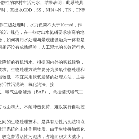
理分散性的农村生活污水。结果表明：此系统具
，其出水COD，SS，NH4+-N，TN，TP等
二级处理时，水力负荷不大于10cm/d，作
统一的设计规范，在一些对出水氮磷要求较高的地
合，如何将污水处理与景观建设融为一体都是
问题还没有成熟经验，人工湿地的长效运行也
化降解的有机污水。根据国内外的实践经验，
要求。生物处理方法主要分为厌氧生物处理和
温较低，不宜采用厌氧发酵的处理方法，主要
有活性污泥法、氧化沟法、接
法、曝气生物滤池（BAF）、悬挂链式曝气工
占地面积大、不耐冲击负荷、难以实行自动控
之间的生物处理技术。是具有活性污泥法特点
处理系统的主体作用物质。由于生物接触氧化
。较之普通活性污泥法，占地面积大大减小，