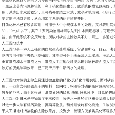
膜生物反应器可实现水力停留时间与污泥停留时间的*分离，从而可以
一般反应器内污泥龄较长，利于硝化菌的生长，故系统的脱氮效果好，其
用，系统出水水质稳定，且可省去传统二沉池，减少占地面积。但运行
要定期冲洗或更换，从而增加了系统的运行维护费用。
目前此技术已有较多应用，可用于大中小规模水量的处理。实践表明其处
50，10mg/L以下，其它主要污染物指标可以达到中水回用标准，可
益。由于此系统不设厌氧池，所以对磷的去除效果不好，可进一步通过
人工湿地技术
人工湿地是一种人工强化的自然生态处理系统，它是在卵石、砾石、沸
物的共同作用下去除污染物质。其类型可分为表面流人工湿地、潜流人
垂直潜流和水平潜流之分。潜流人工湿地受环境温度影响较表面流人工
较好的脱氮除磷效果，已广泛应用于生活污水的处理。
人工湿地对氮的去除主要通过微生物的硝化-反硝化作用实现，而对磷
用。一些富含钙镁铁离子的填料，如陶粒，钢渣等对磷的吸附效果较好
较多的芦苇，由于其根系可形成良好的厌氧-缺氧-好氧环境，对氮的去
人工湿地对进水悬浮物浓度要求较高，故进水一般经过格栅去除粗大颗
以进一步去除有机污染物、氮磷等物质。预处理设施有化粪池、生物滤
于人工湿地对污染物的去除效果好、投资少、管理方便兼具美化环境作