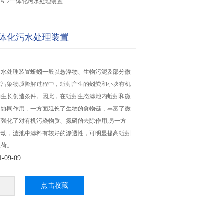
Z-A-2一体化污水处理装置
2一体化污水处理装置
体化污水处理装置蚯蚓一般以悬浮物、生物污泥及部分微
在污染物质降解过程中，蚯蚓产生的蚓粪和小块有机
物生长创造条件。因此，在蚯蚓生态滤池内蚯蚓和微
的协同作用，一方面延长了生物的食物链，丰富了微
强化了对有机污染物质、氮磷的去除作用;另一方
活动，滤池中滤料有较好的渗透性，可明显提高蚯蚓
负荷。
09-09
点击收藏