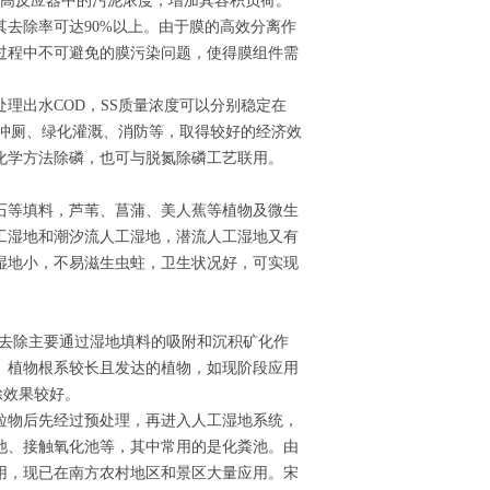
提高反应器中的污泥浓度，增加其容积负荷。
去除率可达90%以上。由于膜的高效分离作
过程中不可避免的膜污染问题，使得膜组件需
理出水COD，SS质量浓度可以分别稳定在
用于冲厕、绿化灌溉、消防等，取得较好的经济效
化学方法除磷，也可与脱氮除磷工艺联用。
石等填料，芦苇、菖蒲、美人蕉等植物及微生
工湿地和潮汐流人工湿地，潜流人工湿地又有
湿地小，不易滋生虫蛀，卫生状况好，可实现
的去除主要通过湿地填料的吸附和沉积矿化作
。植物根系较长且发达的植物，如现阶段应用
除效果较好。
粒物后先经过预处理，再进入人工湿地系统，
池、接触氧化池等，其中常用的是化粪池。由
用，现已在南方农村地区和景区大量应用。宋