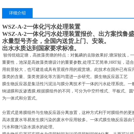
详细介绍
WSZ-A-2一体化污水处理装置
WSZ-A-2一体化污水处理装置
报价、出方案找鲁
水量型号齐全，全国内送货上门、安装。
出水水质达到国家要求标准。
较传统稳定塘，高效藻类塘的特点：对氮磷的去除效果好;塘深较浅，一般
重要性，池深是高效藻类塘设计的重要参数;处理工艺简单;HRT短，适
用前景较大，也可建造成具有景观作用的观赏塘。此技术在国外已有应
藻类的含量、藻类资源化等方面均需进一步研究。膜生物反应器工艺
膜生物反应器是集活性污泥法与膜分离技术于一体的污水处理系统。一
纳滤膜和反渗透膜;根据膜组件的不同，可分为中空纤维式、平板式、圆
为一体式和分置式。
分置式是将膜组件与生物反应器分离放置，这种方式利于对膜组件的更
高浓度废水等易发生膜污染的废水中应用较多。一体式膜生物反应器由
污水和微污染水源水的处理。