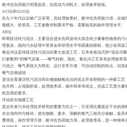
耐冲击负荷能力明显提高，但其动力消耗大、处理效率较低。
A/O法和A2/O法
在九十年代以后被广泛采用，其处理效果好、耐冲击负荷能力强，在城
规模大、投资高、工艺参数控制要求严格、需要较高的操作管理水平。
AB法
即两段活性污泥法，主要适合进水负荷波动大或含有少量毒性物质的污
理复杂，国内污水处理中受资金和管理水平等因素的限制，很少采用该
氧化沟法是传统活性污泥法的重大改进工艺，它具有推流式和*混合式
行参数和*的曝气设备——曝气转刷。因此，氧化沟工艺具有处理效率
污泥少、曝气系统大为简化、运行非常方便、可自动控制的特点，但其
曝气生物滤池
是综合普通活性污泥法和生物接触氧化法的优点开发研制的一种新工艺
化作用，占地面积省，处理效率高，操作简单等优点，但该工艺需大量
机负荷的要求。
浮动床生物膜工艺
是近年来污水处理技术研究的重要方向之一，它采用比重接近于水的填
在全池内均匀移动，使生物膜、废水、溶解的氧气三相充分接触，提高
费用低，操作管理方便，耐冲击负荷能力强，处理效率高，是一种很有