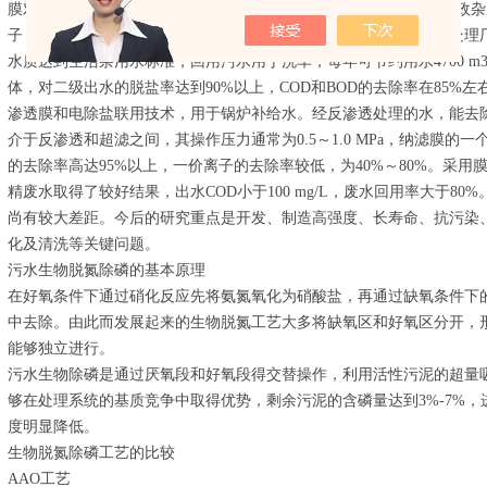
膜对SBR二级出水进行深度处理, 满足了景观、冲洗路面和冲厕等市政
子，对二级出水的COD和BOD去除率大于50%。北京市高碑店污水处
水质达到生活杂用水标准，回用污水用于洗车，每年可节约用水4700 
体，对二级出水的脱盐率达到90%以上，COD和BOD的去除率在85%
渗透膜和电除盐联用技术，用于锅炉补给水。经反渗透处理的水，能去
介于反渗透和超滤之间，其操作压力通常为0.5～1.0 MPa，纳滤膜
的去除率高达95%以上，一价离子的去除率较低，为40%～80%。采
精废水取得了较好结果，出水COD小于100 mg/L，废水回用率大于8
尚有较大差距。今后的研究重点是开发、制造高强度、长寿命、抗污染
化及清洗等关键问题。
污水生物脱氮除磷的基本原理
在好氧条件下通过硝化反应先将氨氮氧化为硝酸盐，再通过缺氧条件下
中去除。由此而发展起来的生物脱氮工艺大多将缺氧区和好氧区分开，
能够独立进行。
污水生物除磷是通过厌氧段和好氧段得交替操作，利用活性污泥的超量
够在处理系统的基质竞争中取得优势，剩余污泥的含磷量达到3%-7%
度明显降低。
生物脱氮除磷工艺的比较
AAO工艺