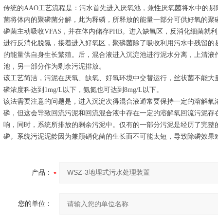
传统的AAO工艺流程是：污水首先进入厌氧池，兼性厌氧菌将水中的易降
菌将体内的聚磷菌分解，此为释磷，所释放的能量一部分可供好氧的聚
磷菌主动吸收VFAS，并在体内储存PHB。进入缺氧区，反消化细菌就
进行反消化脱氮，接着进入好氧区，聚磷菌除了吸收利用污水中残留的易
的能量供自身生长繁殖。后，混合液进入沉淀池进行泥水分离，上清液
池，另一部分作为剩余污泥排放。
该工艺简洁，污泥在厌氧、缺氧、好氧环境中交替运行，丝状菌不能大
磷浓度科达到1mg/L以下，氨氮也可达到8mg/L以下。
该法需要注意的问题是，进入沉淀次得混合液通常要保持一定的溶解氧
磷，但这会导致回流污泥和回流混合液中存在一定的溶解氧回流污泥存
响，同时，系统所排放的剩余污泥中。仅有的一部分污泥是经历了完整
磷。系统污泥泥龄因为兼顾硝化菌的生长而不可能太短，导致除磷效果
产品：
您的单位：