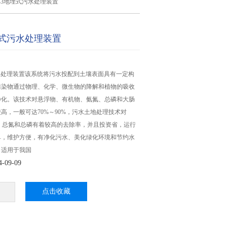
Z-3地埋式污水处理装置
埋式污水处理装置
污水处理装置该系统将污水投配到土壤表面具有一定构
污染物通过物理、化学、微生物的降解和植物的吸收
净化。该技术对悬浮物、有机物、氨氮、总磷和大肠
高，一般可达70%～90%，污水土地处理技术对
、氨氮、总氮和总磷有着较高的去除率，并且投资省，运行
单，维护方便，有净化污水、美化绿化环境和节约水
，适用于我国
09-09
点击收藏