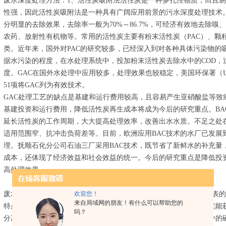
废水深度处理方法：1、活性炭吸附法活性炭是一种多孔性物质，而且
性强，因此活性炭吸附法是一种具有广阔应用前景的污水深度处理技术。活性
分明显的去除效果，去除率一般为70%～86.7%，可经济有效地去除
农药、放射性有机物等。常用的活性炭主要有粉末活性炭（PAC）、颗粒
类。近年来，国外对PAC的研究较多，已经深入到对各种具体污染物的
据水污染的程度，在水处理系统中，投加粉末活性炭去除水中的COD，过
度。GAC在国外水处理中应用较多，处理效果也较稳定，美国环保署（U
51项将GAC列为有效技术。
GAC处理工艺的缺点是基建和运行费用较高，且容易产生亚硝酸盐等致
基建投资和运行费用，降低活性炭再生成本将成为今后的研究重点。BA
延长活性炭的工作周期，大大提高处理效率，改善出水水质。不足之处
适用范围窄、抗冲击负荷差等。目前，欧洲应用BAC技术的水厂已发展
理。抚顺石化分公司石油三厂采用BAC技术，既节省了新鲜水的补充量
成本，还体现了经济效益和社会效益的统一。今后的研究重点是降低投资
高处理效果。
欢迎您！
废水深度处理方法：2、膜分离法膜分离技术是以高分子分离膜为代表
来自局域网的朋友！有什么可以帮助您的
特点是分离过程中不伴随有相的变化，仅靠一定的压力作为驱动力就能
吗？
分离技术。微滤可以除去细菌、病毒和寄生生物等，还可以降低水中的