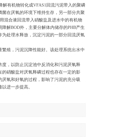
解有机物转化成VFAS1回流污泥带入的聚磷
磷菌在厌氧的环境下维持生存，另一部分共聚
利用混合液回流带入硝酸盐及进水中的有机物
降解BOD外，主要分解体内储存的PHB产生
作为处理水释放，沉淀污泥的一部分回流厌氧
量繁殖，污泥沉降性能好。该处理系统出水中
浓度，以防止沉淀池中反消化和污泥厌氧释
在的硝酸盐对厌氧释磷过程也存在一定的影
的厌氧和好氧的过程，影响了污泥的充分吸
难以进一步提高。