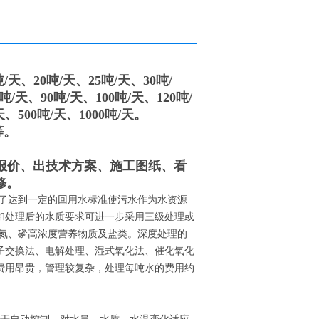
天、20吨/天、25吨/天、30吨/
吨/天、90吨/天、100吨/天、120吨/
天、500吨/天、1000吨/天。
等。
报价、出技术方案、施工图纸、看
修。
了达到一定的回用水标准使污水作为水资源
和处理后的水质要求可进一步采用三级处理或
及氮、磷高浓度营养物质及盐类。深度处理的
子交换法、电解处理、湿式氧化法、催化氧化
费用昂贵，管理较复杂，处理每吨水的费用约