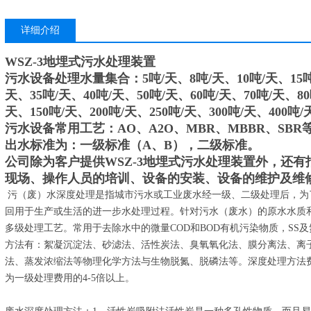
详细介绍
WSZ-3地埋式污水处理装置
污水设备处理水量集合：5吨/天、8吨/天、10吨/天、15吨/
天、35吨/天、40吨/天、50吨/天、60吨/天、70吨/天、80
天、150吨/天、200吨/天、250吨/天、300吨/天、400吨/
污水设备常用工艺：AO、A2O、MBR、MBBR、SBR
出水标准为：一级标准（A、B），二级标准。
公司除为客户提供
WSZ-3地埋式污水处理装置
外，还有
现场、操作人员的培训、设备的安装、设备的维护及维
污（废）水深度处理是指城市污水或工业废水经一级、二级处理后，为
回用于生产或生活的进一步水处理过程。针对污水（废水）的原水水质
多级处理工艺。常用于去除水中的微量COD和BOD有机污染物质，SS
方法有：絮凝沉淀法、砂滤法、活性炭法、臭氧氧化法、膜分离法、离
法、蒸发浓缩法等物理化学方法与生物脱氮、脱磷法等。深度处理方法
为一级处理费用的4-5倍以上。