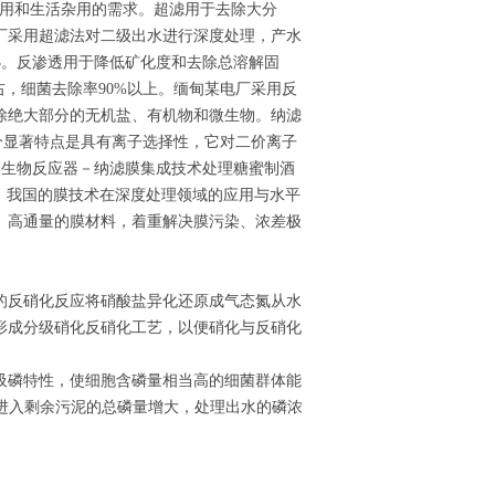
杂用和生活杂用的需求。超滤用于去除大分
理厂采用超滤法对二级出水进行深度处理，产水
m3。反渗透用于降低矿化度和去除总溶解固
左右，细菌去除率90%以上。缅甸某电厂采用反
除绝大部分的无机盐、有机物和微生物。纳滤
的一个显著特点是具有离子选择性，它对二价离子
用膜生物反应器－纳滤膜集成技术处理糖蜜制酒
0%。我国的膜技术在深度处理领域的应用与水平
、高通量的膜材料，着重解决膜污染、浓差极
的反硝化反应将硝酸盐异化还原成气态氮从水
形成分级硝化反硝化工艺，以便硝化与反硝化
吸磷特性，使细胞含磷量相当高的细菌群体能
，进入剩余污泥的总磷量增大，处理出水的磷浓