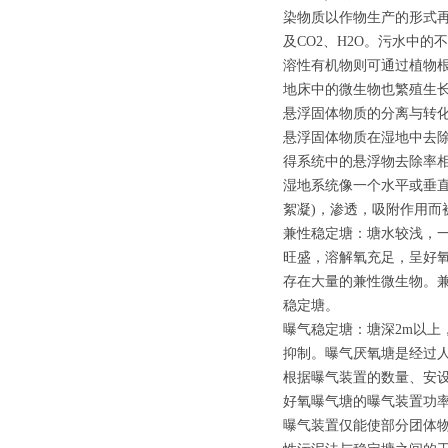
染物质以作物生产的形式
及CO2、H2O。污水中
溶性有机物则可通过植物
地床中的微生物也繁殖生
悬浮固体物质的分离与转
悬浮固体物质在湿地中去
得系统中的悬浮物去除率
湿地系统像一个水平或垂
絮凝)，渗透，吸附作用而
兼性稳定塘：塘水较浅，
旺盛，溶解氧充足，呈好
存在大量的兼性微生物。
稳定塘。
曝气稳定塘：塘深2m以
抑制。曝气厌氧塘是经过
根据曝气装置的数量、安
好氧曝气塘的曝气装置功
曝气装置仅能使部分团体