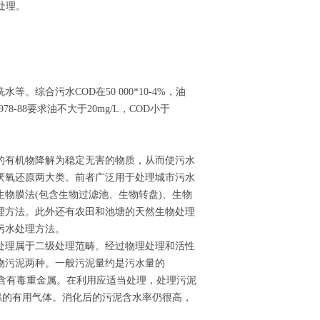
处理。
综合污水COD在50 000*10-4%，油
978-88要求油不大于20mg/L，COD小于
的有机物降解为稳定无害的物质，从而使污水
厌氧还原两大类。前者广泛用于处理城市污水
物膜法(包含生物过滤池、生物转盘)、生物
理方法。此外还有农田和池塘的天然生物处理
污水处理方法。
处理属于二级处理范畴。经过物理处理和活性
物污泥两种。一般污泥量约是污水量的
可能含有毒重金属。在利用应适当处理，处理污泥
燃的有用气体。消化后的污泥含水率仍很高，