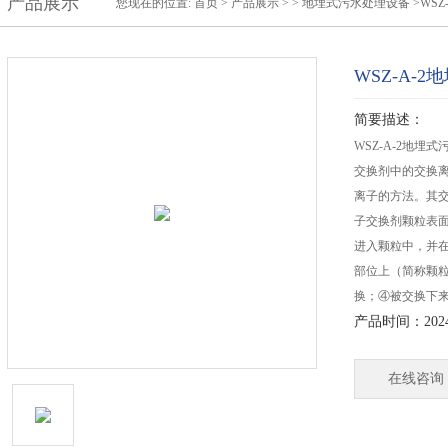
产品展示
您现在的位置:
首页
>
产品展示
> >
地埋式污水处理设备
>WS
WSZ-A-
简要描述：
WSZ-A-2地
交换剂中的交换
离子的方法。其
子交换剂颗粒表
进入颗粒中，并
部位上（简称颗
换；④被交换下
产品时间：2024-
在线咨询