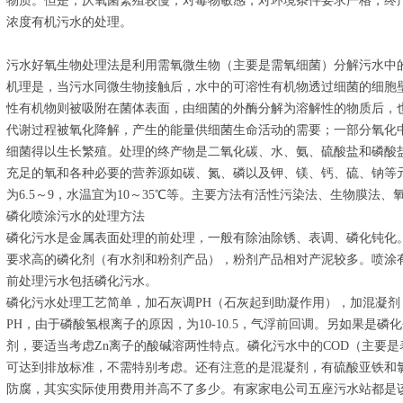
物质。但是，厌氧菌繁殖较慢，对毒物敏感，对环境条件要求严格，终
浓度有机污水的处理。
污水好氧生物处理法是利用需氧微生物（主要是需氧细菌）分解污水中
机理是，当污水同微生物接触后，水中的可溶性有机物透过细菌的细胞
性有机物则被吸附在菌体表面，由细菌的外酶分解为溶解性的物质后，
代谢过程被氧化降解，产生的能量供细菌生命活动的需要；一部分氧化
细菌得以生长繁殖。处理的终产物是二氧化碳、水、氨、硫酸盐和磷酸
充足的氧和各种必要的营养源如碳、氮、磷以及钾、镁、钙、硫、钠等
为6.5～9，水温宜为10～35℃等。主要方法有活性污染法、生物膜法、
磷化喷涂污水的处理方法
磷化污水是金属表面处理的前处理，一般有除油除锈、表调、磷化钝化
要求高的磷化剂（有水剂和粉剂产品），粉剂产品相对产泥较多。喷涂
前处理污水包括磷化污水。
磷化污水处理工艺简单，加石灰调PH（石灰起到助凝作用），加混凝
PH，由于磷酸氢根离子的原因，为10-10.5，气浮前回调。另如果是
剂，要适当考虑Zn离子的酸碱溶两性特点。磷化污水中的COD（主要
可达到排放标准，不需特别考虑。还有注意的是混凝剂，有硫酸亚铁和
防腐，其实实际使用费用并高不了多少。有家家电公司五座污水站都是