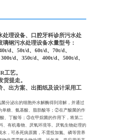
水处理设备、口腔牙科诊所污水处
玻璃钢污水处理设备水量型号：
40t/d、50t/d、60t/d、70t/d、
、300t/d、350t/d、400t/d、500t/d、
BR工艺。
发货提走。
价、出方案、出图纸及设计采用工
氧菌分泌出的细胞外水解酶得到溶解，并通过
为单糖、氨基酸、脂肪酸等；②在产酸菌的作
丙酸、丁酸等；③在甲烷菌的作用下，将第二
养料、有机毒物、厌氧环境等。厌氧生物处理的
脱水，可杀死病原菌，不需投加氮、磷等营养