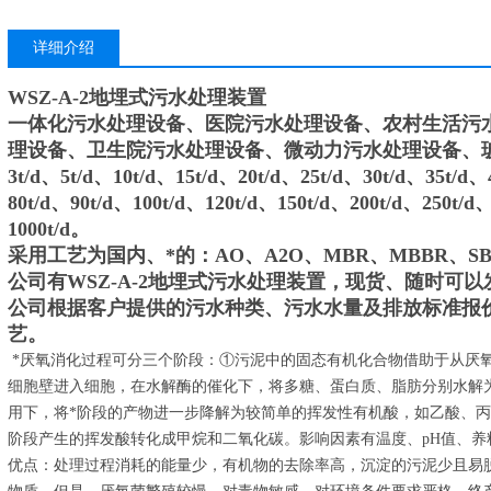
详细介绍
WSZ-A-2地埋式污水处理装置
一体化污水处理设备、医院污水处理设备、农村生活污
理设备、卫生院污水处理设备、微动力污水处理设备、
3t/d、5t/d、10t/d、15t/d、20t/d、25t/d、30t/d、35t/d、
80t/d、90t/d、100t/d、120t/d、150t/d、200t/d、250t/d
1000t/d。
采用工艺为国内、*的：AO、A2O、MBR、MBBR、S
公司有
WSZ-A-2地埋式污水处理装置
，现货、随时可以
公司根据客户提供的污水种类、污水水量及排放标准报
艺。
*厌氧消化过程可分三个阶段：①污泥中的固态有机化合物借助于从厌
细胞壁进入细胞，在水解酶的催化下，将多糖、蛋白质、脂肪分别水解
用下，将*阶段的产物进一步降解为较简单的挥发性有机酸，如乙酸、
阶段产生的挥发酸转化成甲烷和二氧化碳。影响因素有温度、pH值、
优点：处理过程消耗的能量少，有机物的去除率高，沉淀的污泥少且易