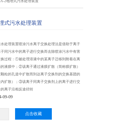
Z-A-2地埋式污水处理装置
2地埋式污水处理装置
埋式污水处理装置喷涂污水离子交换处理法是借助于离子
离子同污水中的离子进行交换而去除喷涂污水中有害
交换过程：①被处理溶液中的某离子迁移到附着在离
面的液膜中；②该离子通过液膜扩散（简称膜扩散）
在颗粒的孔道中扩散而到达离子交换剂的交换基团的
粒内扩散）；③该离子同离子交换剂上的离子进行交
来的离子沿相反途径转
09-09
点击收藏