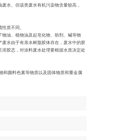
油废水。但该类废水有机污染物含量较高，
成性质不同。
矿物油、植物油及起皂化物、助剂、碱等物
产废水由于有亲水树脂胶体存在，废水中的胶
呈溶胶态，对涂料废水处理要根据水质决定处
浮物和颜料色素等物质以及固体物质和重金属