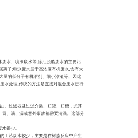
泳废水、喷漆废水等,除油脱脂废水的主要污
金属离子;电泳废水属于高浓度有机废水,含有大
有大量的低分子有机溶剂、细小漆渣等。因此
料废水处理,传统的方法是直接对混合废水进行
漆缸、过滤器及过滤介质、贮罐、贮槽，尤其
、冒、滴、漏或意外事故都需要清洗。这部分
废水很少。
产的工艺废水较少，主要是在树脂反应中产生