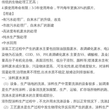
传统的生物处理工艺高；
4.膜使用寿命有限：3-5年使用寿命，平均每年更换20%的膜片。
【用途】
•有污水处理厂、自来水厂的升级、改造
•市政污水处理厂、自来水厂的新建
•高浓度有机废水的处理
•纯水生产预处理
•中水回用
涂装工艺过程中产生的废水主要包括除油脱脂废水、表调磷化废水、电
染物为石油类、COD、SS、PH;表调磷化废水 主要含SS、磷酸根、及
量高分子有机化合物、表面活性剂、低分子溶剂、颜料等;喷漆废水含
涂料废水成分复杂、污染物浓度高、,可生化性差,处理难度较大。对涂
混凝处理,治理效果不理想,出水水质不稳定,较难达到排放标准。
一、涂料废水来源
（1）设备、生产场地的洗涤。涂料生产中需要洗涤的设备较多，如调
是生产水性涂料，设备清洗更加频繁。生产、运输、贮存场所物料的跑
洗涤水是涂料废水的主要组成部分。
溶剂型涂料生产过程中，不允许用水洗涤设备，所以正常情况下，洗涤
（2）工艺废水是生产过程中发生物理化学反应而产生的废水。涂料生