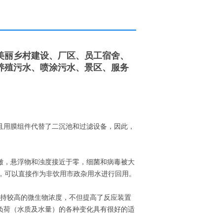
美丽乡村建设、厂区、员工宿舍、
养殖污水、喷涂污水、景区、服务
且用膜组件代替了二沉池和过滤设备，因此，
澈，悬浮物和浊度接近于零，细菌和病毒被大
9），可以直接作为非饮用市政杂用水进行回用。
维持较高的微生物浓度，不但提高了反应装置
负荷（水质及水量）的各种变化具有很好的适