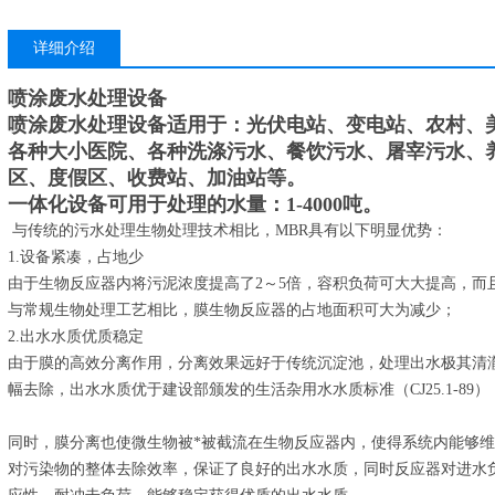
详细介绍
喷涂废水处理设备
喷涂废水处理设备
适用于：光伏电站、变电站、农村、
各种大小医院、各种洗涤污水、餐饮污水、屠宰污水、
区、度假区、收费站、加油站等。
一体化设备可用于处理的水量：1-4000吨。
与传统的污水处理生物处理技术相比，MBR具有以下明显优势：
1.设备紧凑，占地少
由于生物反应器内将污泥浓度提高了2～5倍，容积负荷可大大提高，而
与常规生物处理工艺相比，膜生物反应器的占地面积可大为减少；
2.出水水质优质稳定
由于膜的高效分离作用，分离效果远好于传统沉淀池，处理出水极其清
幅去除，出水水质优于建设部颁发的生活杂用水水质标准（CJ25.1-8
同时，膜分离也使微生物被*被截流在生物反应器内，使得系统内能够
对污染物的整体去除效率，保证了良好的出水水质，同时反应器对进水