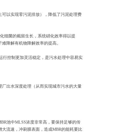
上可以实现零污泥排放），降低了污泥处理费
硝化细菌的截留生长，系统硝化效率得以提
于难降解有机物降解效率的提高。
，运行控制更加灵活稳定，是污水处理中容易实
理厂出水深度处理（从而实现城市污水的大量
BR池中MLSS浓度非常高，要保持足够的传
大流速，冲刷膜表面，造成MBR的能耗要比