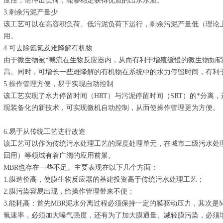
应性，耐冲击负荷，能够稳定获得优质的出水水质。
3.剩余污泥产量少
该工艺可以在高容积负荷、低污泥负荷下运行，剩余污泥产量低（理论
用。
4.可去除氨氮及难降解有机物
由于微生物被*截流在生物反应器内，从而有利于增殖缓慢的微生物如
高。同时，可增长一些难降解的有机物在系统中的水力停留时间，有利
5.操作管理方便，易于实现自动控制
该工艺实现了水力停留时间（HRT）与污泥停留时间（SRT）的*分离
现装备化的新技术，可实现微机自动控制，从而使操作管理更为方便。
6.易于从传统工艺进行改造
该工艺可以作为传统污水处理工艺的深度处理单元，在城市二级污水处
回用）等领域有着广阔的应用前景。
MBR也存在一些不足。主要表现在以下几个方面：
1.膜造价高，使膜生物反应器的基建投资高于传统污水处理工艺；
2.膜污染容易出现，给操作管理带来不便；
3.能耗高：首先MBR泥水分离过程必须保持一定的膜驱动压力，其次是M
氧速率，必须加大曝气强度，还有为了加大膜通量、减轻膜污染，必须增