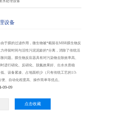
废水处理设备
理设备
由于膜的过滤作用，微生物被*截留在MBR膜生物反
水力停留时间与活性污泥泥龄的*分离，消除了传统活
膨胀问题。膜生物反应器具有对污染物去除效率高、
同时进行硝化、反硝化、脱氮效果好、出水水质稳
低、设备紧凑、占地面积少（只有传统工艺的1/3-
容方便、自动化程度高、操作简单等优点。
09-09
点击收藏