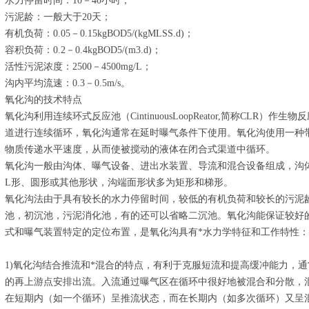
水力停留时间：10－40小时；
污泥龄：一般大于20天；
有机负荷：0.05－0.15kgBOD5/(kgMLSS.d)；
容积负荷：0.2－0.4kgBOD5/(m3.d)；
活性污泥浓度：2500－4500mg/L；
沟内平均流速：0.3－0.5m/s。
氧化沟的技术特点
氧化沟利用连续环式反应池（CintinuousLoopReator,简称CLR
道进行连续循环，氧化沟通常在延时曝气条件下使用。氧化沟使用一种
物质传递水平速度，从而使被搅动的液体在闭合式渠道中循环。
氧化沟一般由沟体、曝气设备、进出水装置、导流和混合设备组成，沟
L形、圆形或其他形状，沟端面形状多为矩形和梯形。
氧化沟法由于具有较长的水力停留时间，较低的有机负荷和较长的污泥
池，初沉池，污泥消化池，有的还可以省略二沉池。氧化沟能保证较好的
式和曝气装置特定的定位布置，是氧化沟具有*水力学特征和工作特性：
1)氧化沟结合推流和*混合的特点，有利于克服短流和提高缓冲能力，
的再上游点安排出流。入流通过曝气区在循环中很好地被混合和分散，混
在短期内（如一个循环）呈推流状态，而在长期内（如多次循环）又呈