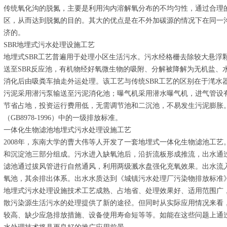
传统氧化沟的脱氮，主要是利用沟内溶解氧分布的不均匀性，通过合理
区，从而达到脱氮的目的。其大的优点是在不外加碳源的情况下在同一
济的。
SBR地埋式污水处理设施工艺
地埋式SBR工艺普遍用于处理小区生活污水。污水经格栅去除较大悬浮
送至SBR反应池，有机物经好氧微生物的吸附、分解被降解为无机盐、
消化后由吸粪车抽走外运处理。该工艺与传统SBR工艺的区别在于滗水
污泥采用潜污泵输送至污泥消化池；曝气机采用潜水曝气机，进气管设
节省占地，投资运行费用低，无需调节池和二沉池，不易发生污泥膨胀
（GB8978-1996）中的一级排放标准。
一体化生物滤池地埋式污水处理设施工艺
2008年，东南大学的曹大伟等人开发了一套地埋式一体化生物滤池工
和沉淀池三部分组成。污水进入缺氧池后，沿折流板形成推流，出水通
滤池通过拔风管进行自然通风，利用两级溅水盘强化充氧效果。出水流
氧池，其余排出体系。出水水质达到《城镇污水处理厂污染物排放标准》（GB
地埋式污水处理设施技术工艺成熟、占地省、处理效果好、适用范围广
散污染源生活污水的处理提供了新的途径。但同时从实际应用情况来看
较高、缺少应急排放措施、设备使用寿命短等等。如能在这些问题上通