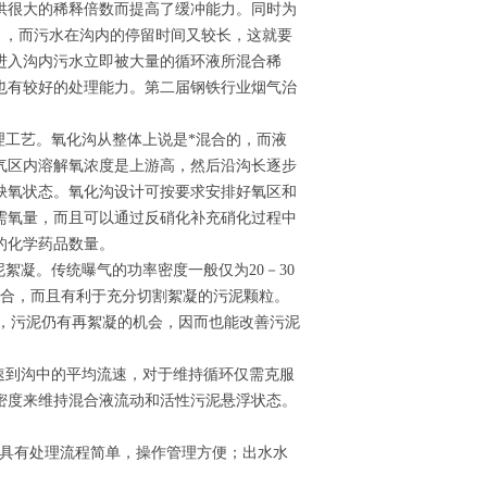
供很大的稀释倍数而提高了缓冲能力。同时为
s），而污水在沟内的停留时间又较长，这就要
进入沟内污水立即被大量的循环液所混合稀
也有较好的处理能力。第二届钢铁行业烟气治
理工艺。氧化沟从整体上说是*混合的，而液
气区内溶解氧浓度是上游高，然后沿沟长逐步
缺氧状态。氧化沟设计可按要求安排好氧区和
需氧量，而且可以通过反硝化补充硝化过程中
的化学药品数量。
絮凝。传统曝气的功率密度一般仅为20－30
体混合，而且有利于充分切割絮凝的污泥颗粒。
1，污泥仍有再絮凝的机会，因而也能改善污泥
速到沟中的平均流速，对于维持循环仅需克服
密度来维持混合液流动和活性污泥悬浮状态。
沟具有处理流程简单，操作管理方便；出水水