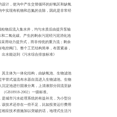
的设计，使沟中产生交替循环的好氧区和缺氧
沟中实现有机物和总氮的去除，因此是非常经
颗粒物后流入集水井，均匀水质后由提升泵输
水和二氧化碳。产生的剩余污泥经污泥消化池
器采用动力提升式，而非传统的重力流；剩余
有电控阀门。整个工艺结构简单，布置紧凑，
。出水能达到《污水综合排放标准》
艺。其主体为一体化结构，由缺氧池、生物滤池
过半管式溢流布水器自流进入生物滤池。生物
入沉淀池进行固液分离，上清液部分回流至缺
18918-2002）一级标准。
，是城市污水处理系统的有益补充，为小型分
，该技术还存在一些不足，比如投资运行费用
过相应技术措施加以突破的话，地埋式生活污