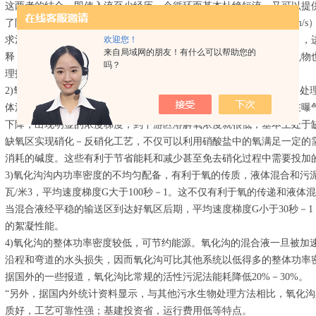
这两者的结合，即使入流至少经历一个循环而基本杜绝短流，又可以提
了防止污泥沉积，必须保证沟内足够的流速（一般平均流速大于0.3m/
欢迎您！
求沟内有较大的循环流量（一般是污水进水流量的数倍乃至数十倍），
来自局域网的朋友！有什么可以帮助您的
释，因此氧化沟系统具有很强的耐冲击负荷能力，对不易降解的有机物
吗？
理技术与应用研讨会 2019.3.25-26 济南 点击立即报名
2)氧化沟具有明显的溶解氧浓度梯度，特别适用于硝化－反硝化生物处
体流动却又保持着推流前进，其曝气装置是定位的，因此，混合液在曝
下降，出现明显的浓度梯度，到下游区溶解氧浓度就很低，基本上处于
缺氧区实现硝化－反硝化工艺，不仅可以利用硝酸盐中的氧满足一定的
消耗的碱度。这些有利于节省能耗和减少甚至免去硝化过程中需要投加
3)氧化沟沟内功率密度的不均匀配备，有利于氧的传质，液体混合和污泥
瓦/米3，平均速度梯度G大于100秒－1。这不仅有利于氧的传递和液
当混合液经平稳的输送区到达好氧区后期，平均速度梯度G小于30秒－
的絮凝性能。
4)氧化沟的整体功率密度较低，可节约能源。氧化沟的混合液一旦被加
沿程和弯道的水头损失，因而氧化沟可比其他系统以低得多的整体功率
据国外的一些报道，氧化沟比常规的活性污泥法能耗降低20%－30%。
“另外，据国内外统计资料显示，与其他污水生物处理方法相比，氧化
质好，工艺可靠性强；基建投资省，运行费用低等特点。