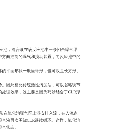
）作生物反应池，混合液在该反应池中一条闭合曝气渠
带方向控制的曝气和搅动装置，向反应池中的
体的平面形状一般呈环形，也可以是长方形、
龄。因此相比传统活性污泥法，可以省略调节
处理效果，这主要是因为巧妙结合了CLR形
通常在氧化沟曝气区上游安排入流，在入流点
合液再次围绕CLR继续循环。这样，氧化沟
混合状态。