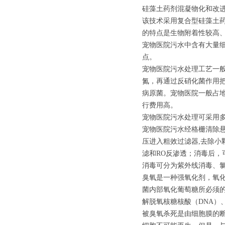
硅藻土药剂混凝物化和改
该技术采用复合型硅藻土
的特点是生物附着性较高
宠物医院污水中含有大量
点。
宠物医院污水处理工艺一般
氮，再通过反硝化菌作用
病原菌。宠物医院一般占地
行费用高。
宠物医院污水处理可采用多
宠物医院污水经格栅清除
压进入粗效过滤器,去除小
滤和RO反渗透；消毒后，
消毒可分为紫外线消毒、
臭氧是一种强氧化剂，氧
菌内部氧化葡萄糖所必须的
解脱氧核糖核酸（DNA）
被臭氧杀死是由细胞膜的