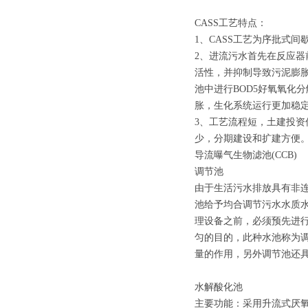
CASS工艺特点：
1、CASS工艺为序批式
2、进流污水首先在反应
活性，并抑制导致污泥膨
池中进行BOD5好氧氧化
胀，生化系统运行更加稳
3、工艺流程短，土建投
少，分期建设和扩建方便
导流曝气生物滤池(CCB)
调节池
由于生活污水排放具有非
池给予均合调节污水水质
理设备之前，必须预先进
匀的目的，此种水池称为
量的作用，另外调节池还
水解酸化池
主要功能：采用升流式厌