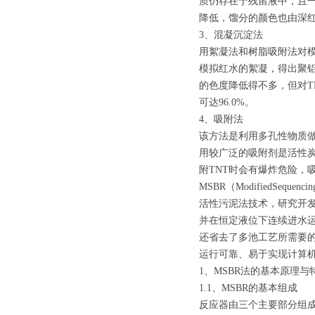
质仍存在于残留液中，且一
降低，馏分的颜色也由深红
3、混凝沉淀法
用絮凝法和树脂吸附法对模
模拟红水的絮凝，得出聚铝
的色度降低得不多，但对T
可达96.0%。
4、吸附法
该方法是利用多孔性物质做
用较广泛的吸附剂是活性
附TNT时会有爆炸危险，
MSBR（ModifiedSequ
活性污泥法技术，研究开发
并在恒定液位下连续进水运
还省去了多池工艺所需要的
运行可靠、易于实现计算
1、MSBR法的基本原理与
1.1、MSBR的基本组成
反应器由三个主要部分组