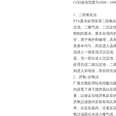
COD波动范围为1000～100
1、二段氧化法
PTA废水处理采用二段氧
淀池、二曝气池、二沉淀
精制的废水。废水在池内
空，用于维护和修理，具
质基本均匀，而后进人选择
流进人一级竖流式沉淀池
器，另一部分进人沉淀池
处理后进二级沉淀池，二
则进入浓缩池，而后经压
2、厌氧+好氧法
厂废水预处理站先经酸沉罐
内设置了液下搅拌器以实
素，以保证后续厌氧反应
厌氧过滤器内安装有高比
率。在反应器内，沿着反
氧过滤器出水进人曝气池