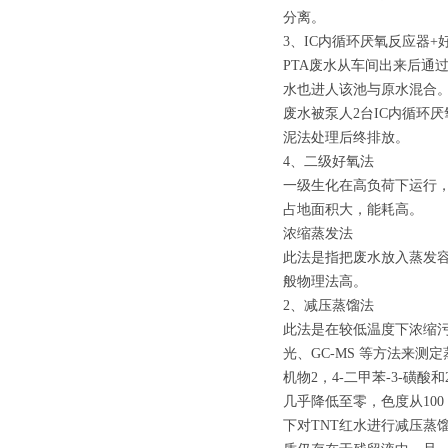
分离。
3、IC内循环厌氧反应器+
PTA废水从车间出来后通
水也进人该池与原水混合。
废水被泵人2台IC内循环
泥法处理后终排放。
4、二级好氧法
一级生化在高负荷下运行，
占地面积大，能耗高。
浓缩蒸发法
此法是指把废水放入蒸发
般物理法高。
2、减压蒸馏法
此法是在较低温度下浓缩污
光、GC-MS 等方法来
机物2，4-二甲苯-3-磺酸和2，
几乎降低至零，色度从100
下对TNT红水进行减压蒸