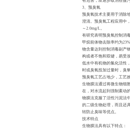
有危害，应逐步取消在微
3、预臭氧
预臭氧技术主要用于消除
澄清。预臭氧工程应用中，
～2.0mg/L。
有研究表明预臭氧控制消毒副产
甲烷前体物去除率约为23
物含量达到控制消毒副产
构或者不饱和双键，易受
低水中有机物的氯化活性
时或臭氧投加过量时，臭
预臭氧工艺占地少，工艺
生物膜法通过将微生物细
在，对水流起到强制紊动
物膜法克服了活性污泥法
的二级生物处理，而且还
转防止臭味等优点。
技术特点
生物膜法具有以下特点：