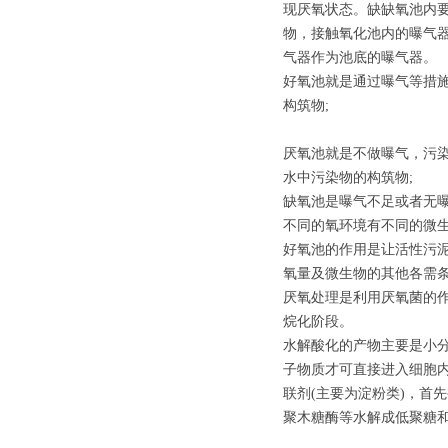
现厌氧状态。缺缺氧池内要设
物，接触氧化池内的曝气
气器作为池底的曝气器。
好氧池就是通过曝气等措施
构筑物;
厌氧池就是不做曝气，污
水中污染物的构筑物;
缺氧池是曝气不足或者无
不同的氧环境有不同的微
好氧池的作用是让活性污
氧量及微生物的其他各需
厌氧处理是利用厌氧菌的
烷化阶段。
水解酸化的产物主要是小
子物质才可直接进入细胞
联剂(主要为淀粉类)，首
聚木糖酶等水解成低聚糖