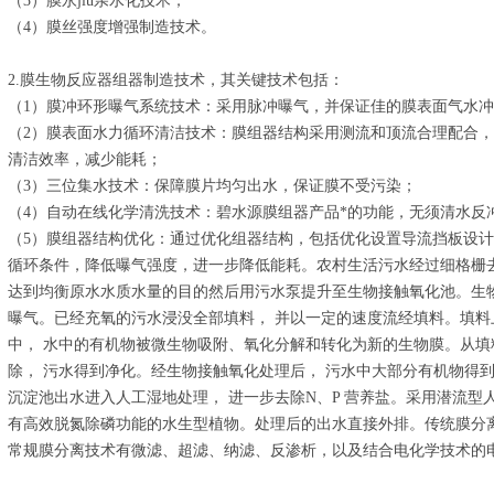
（3）膜永jiu亲水化技术；
（4）膜丝强度增强制造技术。
2.膜生物反应器组器制造技术，其关键技术包括：
（1）膜冲环形曝气系统技术：采用脉冲曝气，并保证佳的膜表面气水
（2）膜表面水力循环清洁技术：膜组器结构采用测流和顶流合理配合
清洁效率，减少能耗；
（3）三位集水技术：保障膜片均匀出水，保证膜不受污染；
（4）自动在线化学清洗技术：碧水源膜组器产品*的功能，无须清水反
（5）膜组器结构优化：通过优化组器结构，包括优化设置导流挡板设
循环条件，降低曝气强度，进一步降低能耗。农村生活污水经过细格栅
达到均衡原水水质水量的目的然后用污水泵提升至生物接触氧化池。生
曝气。已经充氧的污水浸没全部填料， 并以一定的速度流经填料。填料
中， 水中的有机物被微生物吸附、氧化分解和转化为新的生物膜。从
除， 污水得到净化。经生物接触氧化处理后， 污水中大部分有机物得
沉淀池出水进入人工湿地处理， 进一步去除N、P 营养盐。采用潜流型
有高效脱氮除磷功能的水生型植物。处理后的出水直接外排。传统膜分
常规膜分离技术有微滤、超滤、纳滤、反渗析，以及结合电化学技术的