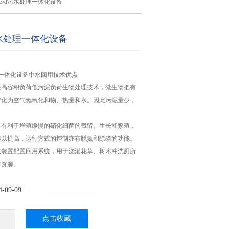
m3/d污水处理一体化设备
d污水处理一体化设备
处理一体化设备中水回用技术优点
是高容积负荷低污泥负荷生物处理技术，微生物把有
转化为空气氮氧化和物、热量和水。因此污泥量少，
。
，有利于增殖缓慢的硝化细菌的截留、生长和繁殖，
得以提高，运行方式的控制亦有脱氮和除磷的功能。
该装置配置回用系统，用于浇灌花草、树木冲洗厕所
水资源。
09-09
点击收藏