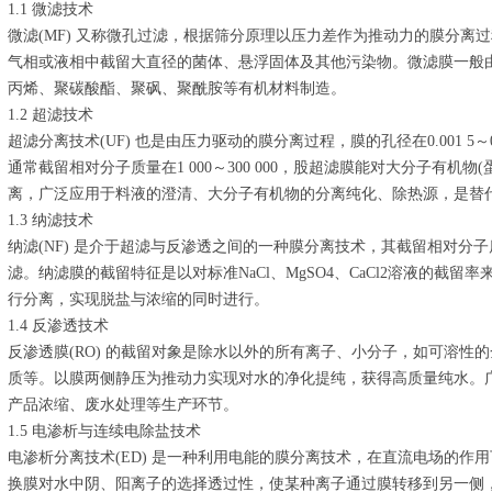
1.1 微滤技术
微滤(MF) 又称微孔过滤，根据筛分原理以压力差作为推动力的膜分离过程
气相或液相中截留大直径的菌体、悬浮固体及其他污染物。微滤膜一般
丙烯、聚碳酸酯、聚砜、聚酰胺等有机材料制造。
1.2 超滤技术
超滤分离技术(UF) 也是由压力驱动的膜分离过程，膜的孔径在0.001 5～0.0
通常截留相对分子质量在1 000～300 000，股超滤膜能对大分子有机
离，广泛应用于料液的澄清、大分子有机物的分离纯化、除热源，是替
1.3 纳滤技术
纳滤(NF) 是介于超滤与反渗透之间的一种膜分离技术，其截留相对分子质
滤。纳滤膜的截留特征是以对标准NaCl、MgSO4、CaCl2溶液的截
行分离，实现脱盐与浓缩的同时进行。
1.4 反渗透技术
反渗透膜(RO) 的截留对象是除水以外的所有离子、小分子，如可溶性
质等。以膜两侧静压为推动力实现对水的净化提纯，获得高质量纯水。
产品浓缩、废水处理等生产环节。
1.5 电渗析与连续电除盐技术
电渗析分离技术(ED) 是一种利用电能的膜分离技术，在直流电场的作
换膜对水中阴、阳离子的选择透过性，使某种离子通过膜转移到另一侧