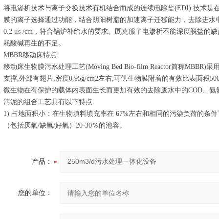
将电渗析技术与离子交换技术有机结合而成的连续电除盐(EDI) 技术
膜的离子选择通过功能，结合阴阳树脂的加速离子迁移能力，去除进水
0.2 μs /cm，符合锅炉补给水的要求。既克服了电渗析不能深度脱盐
耗酸碱再生的不足。
MBBR移动床特点
移动床生物膜污水处理工艺(Moving Bed Bio-film Reactor简称
支撑,外部有翅片,密度0.95g/cm2左右,可供生物膜附着的有效比表面积5
微生物在有保护的载体内表面生长而更加有效的去除废水中的COD、氨氮
污泥的组合工艺具有以下特点:
1) 占地面积小：在生物填料填充率在 67%左右和相同的污染负荷的条件
（包括厌氧/缺氧/好氧）20-30％的池容。
产品：
您的单位：