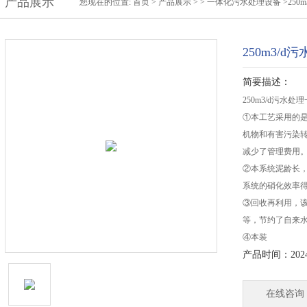
产品展示
您现在的位置:
首页
>
产品展示
> >
一体化污水处理设备
>250
250m3/
简要描述：
250m3/d污水
①本工艺采用的
机物和有害污染
减少了管理费用
②本系统泥龄长
系统的硝化效率
③回收再利用，
等，节约了自来
④本装
产品时间：2024-
在线咨询