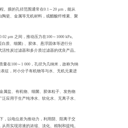
。膜的孔径范围通常在0.1～20 μm，能从
由陶瓷、金属等无机材料，或醋酸纤维素、聚
2 μm 之间，推动压力在100～1000 kPa。
物(蛋白质、细菌) 、胶体、悬浮固体等进行分
代活性炭过滤器和多介质过滤器的优良产品。
量在100～1 000，孔径为几纳米，故称为纳
留率来表征，对小分子有机物等与水、无机元素进
的金属盐、有机物、细菌、胶体粒子、发热物
广泛应用于生产纯净水、软化水、无离子水、
用下，以电位差为推动力，利用阴、阳离子交
，从而实现溶液的浓缩、淡化、精制和提纯。