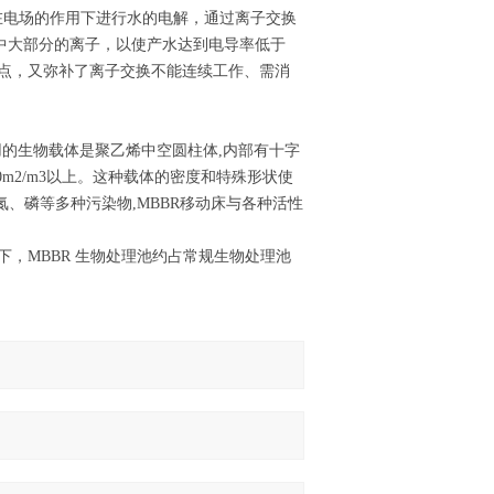
是在电场的作用下进行水的电解，通过离子交换
中大部分的离子，以使产水达到电导率低于
的缺点，又弥补了离子交换不能连续工作、需消
MBBR)采用的生物载体是聚乙烯中空圆柱体,内部有十字
00m2/m3以上。这种载体的密度和特殊形状使
、磷等多种污染物,MBBR移动床与各种活性
下，MBBR 生物处理池约占常规生物处理池