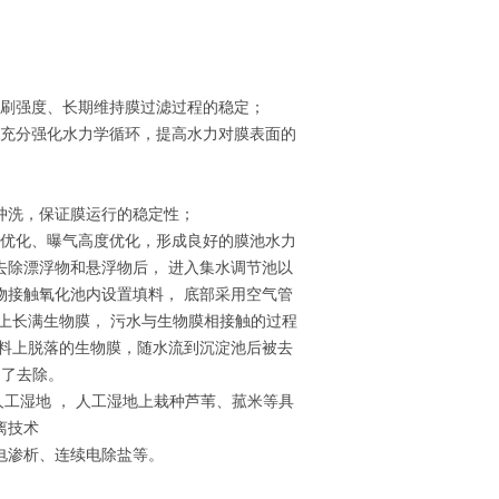
冲刷强度、长期维持膜过滤过程的稳定；
，充分强化水力学循环，提高水力对膜表面的
冲洗，保证膜运行的稳定性；
计优化、曝气高度优化，形成良好的膜池水力
去除漂浮物和悬浮物后， 进入集水调节池以
物接触氧化池内设置填料， 底部采用空气管
上长满生物膜， 污水与生物膜相接触的过程
填料上脱落的生物膜，随水流到沉淀池后被去
到了去除。
人工湿地 ， 人工湿地上栽种芦苇、菰米等具
离技术
电渗析、连续电除盐等。