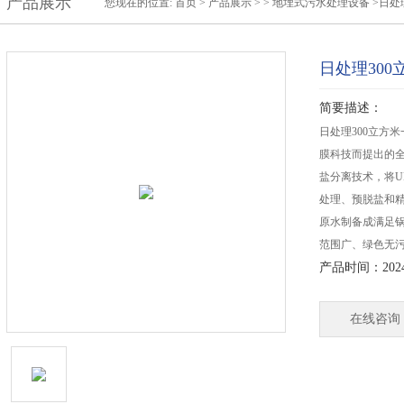
产品展示
您现在的位置:
首页
>
产品展示
> >
地埋式污水处理设备
>日处
日处理30
简要描述：
日处理300立方
膜科技而提出的
盐分离技术，将U
处理、预脱盐和
原水制备成满足
范围广、绿色无
产品时间：2024-
在线咨询