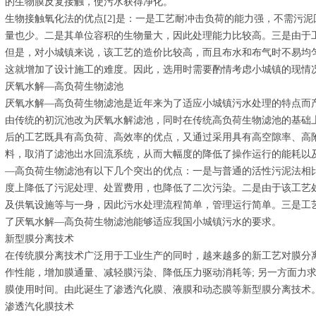
的生物膜反复接触，使污水获得净化。
生物接触氧化法的优点[2]是：一是工艺耐冲击负荷的能力强，不需污
量也少。二是其单位容积的生物量大，因此处理能力比较高。三是由于
但是，对小城镇来说，该工艺的造价比较高，而且布水和布气时不易均
这就增加了设计施工的难度。因此，选用时需要酌情考虑小城镇的现情
厌氧水解―高负荷生物滤池
厌氧水解―高负荷生物滤池是近年来为了适应小城镇污水处理的特点而
由传统的初沉池改为厌氧水解滤池，同时在传统高负荷生物滤池的基础
后的工艺既具有高负荷、高效率的优点，又通过采用具有高空隙率、高
料，取消了滤池出水回流系统，从而大幅度的降低了操作运行的能耗以及
―高负荷生物滤池有以下几个突出的优点：一是与普通的活性污泥法相
度上降低了污泥处理、处置费用，也降低了二次污染。二是由于该工艺
及供氧设施等与一身，因此污水处理流程简单，管理运行简单。三是工
了厌氧水解―高负荷生物滤池能够适应我国小城镇污水的要求。
新型膜分离技术
在传统膜分离技术广泛用于工业生产的同时，越来越多的新工艺对膜分
作性能，增加膜通量、减轻膜污染、降低压力驱动消耗等; 另一方面力
膜使用时间。由此诞生了渗透汽化膜、液膜和动态膜等新型膜分离技术
渗透汽化膜技术