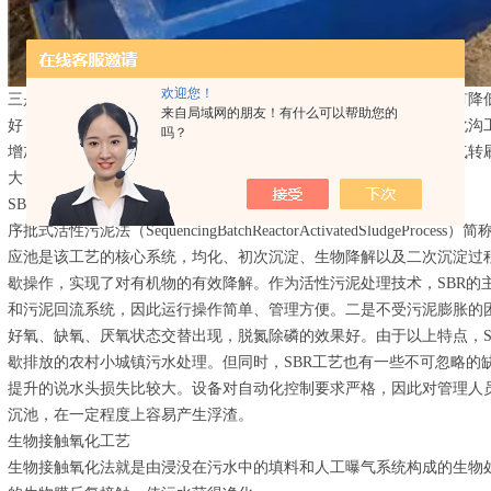
欢迎您！
三是当需要进行脱氮除磷时，相对传统的脱氮除磷工艺，氧化沟具有降
来自局域网的朋友！有什么可以帮助您的
好，运行稳定。但是，由于一般不建初沉池和污泥消化池，所以氧化沟
吗？
增加部分能耗，同时由于氧化沟的曝气装置比如表面曝气器或者曝气转
大
SBR工艺
序批式活性污泥法（SequencingBatchReactorActivatedSludgePr
应池是该工艺的核心系统，均化、初次沉淀、生物降解以及二次沉淀过程
歇操作，实现了对有机物的有效降解。作为活性污泥处理技术，SBR的
和污泥回流系统，因此运行操作简单、管理方便。二是不受污泥膨胀的
好氧、缺氧、厌氧状态交替出现，脱氮除磷的效果好。由于以上特点，S
歇排放的农村小城镇污水处理。但同时，SBR工艺也有一些不可忽略的
提升的说水头损失比较大。设备对自动化控制要求严格，因此对管理人员
沉池，在一定程度上容易产生浮渣。
生物接触氧化工艺
生物接触氧化法就是由浸没在污水中的填料和人工曝气系统构成的生物