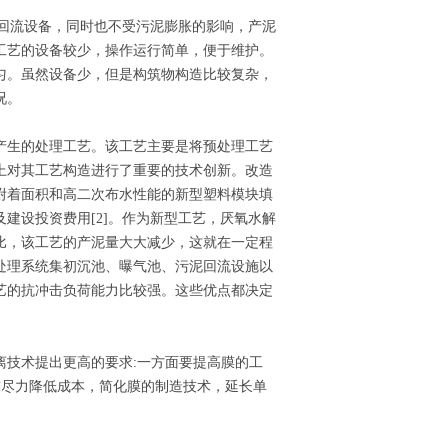
泥回流设备，同时也不受污泥膨胀的影响，产泥
工艺的设备较少，操作运行简单，便于维护。
匀。虽然设备少，但是构筑物构造比较复杂，
况。
产生的处理工艺。该工艺主要是将预处理工艺
上对其工艺构造进行了重要的技术创新。改造
附着面积和高二次布水性能的新型塑料模块填
建设投资费用[2]。作为新型工艺，厌氧水解
比，该工艺的产泥量大大减少，这就在一定程
处理系统集初沉池、曝气池、污泥回流设施以
艺的抗冲击负荷能力比较强。这些优点都决定
离技术提出更高的要求:一方面要提高膜的工
求尽力降低成本，简化膜的制造技术，延长单
。