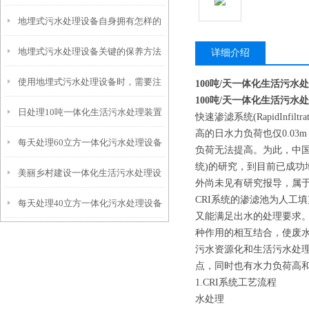
地埋式污水处理设备自身拥有怎样的
安装的呢？
地埋式污水处理设备关键的保养方法
特点呢？
详细介绍
使用地埋式污水处理设备时，需要注
100吨/天一体化生活污水
100吨/天一体化生活污水
日处理10吨一体化生活污水处理装置
意以下事项
快速渗滤系统(RapidIn
高的日水力负荷也仅0.0
每天处理60立方一体化污水处理设备
负荷无法提高。为此，中国地质大学
统)的研究，到目前已成
美丽乡村建设一体化生活污水处理设
外尚未见有研究报导，属于
CRI系统的渗滤池为人工
每天处理40立方一体化污水处理设备
备
又能满足出水的处理要求。
种作用的相互结合，使废
污水资源化和生活污水处理
点，同时也有水力负荷高
1.CRI系统工艺流程
水处理