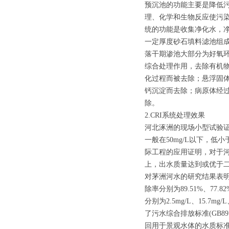
预沉池的功能主要是降低
理、化学和生物反应使污
统的功能是收集净化水，
一定厚度砂石填料滤池组
落干期渗池大部分为好氧
综合处理作用，去除有机
化过程而被去除；悬浮固
钙沉淀而去除；病原体经
除。
2.CRI系统处理效果
河北涿洲的现场小型试验证
一般在50mg/L以下，低小
际工程的应用证明，对于河流污
上，出水质量达到或优于二级处
对茅洲河水的研究结果表明，在
除率分别为89.51%、77.8
分别为2.5mg/L、15.7mg/
了污水综合排放标准(GB89
回用于景观水体的水质标准(G