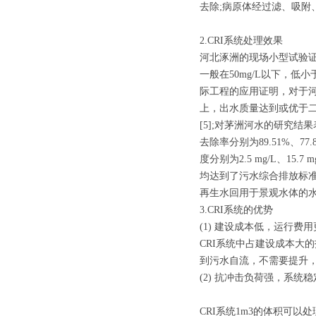
去除;病原体经过滤、吸附
2.CRI系统处理效果
河北涿洲的现场小型试验证
一般在50mg/L以下，低小
际工程的应用证明，对于河流污
上，出水质量达到或优于二级处
[5];对茅洲河水的研究结果表
去除率分别为89.51%、77.
度分别为2.5 mg/L、15.7 
均达到了污水综合排放标准(G
再生水回用于景观水体的水质
3.CRI系统的优势
(1) 建设成本低，运行费
CRI系统中占建设成本大的
到污水自流，不需要提升，
(2) 抗冲击负荷强，系统
CRI系统1m3的体积可