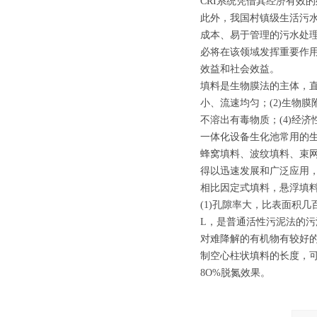
CRI系统凭借其经济有效
此外，我国村镇级生活污
成本、易于管理的污水处理
必将在该领域发挥重要作用
效益和社会效益。
填料是生物膜法的主体，直
小、流速均匀；(2)生物
不溶出有毒物质；(4)经
一体化设备生化池常用的
蜂窝填料、波纹填料、束网
得以迅速发展和广泛应用
相比因定式填料，悬浮填
(1)孔隙率大，比表面积
L，是普通活性污泥法的污
对难降解的有机物有较好
制空心柱状填料的长度，
8O%脱氮效果。