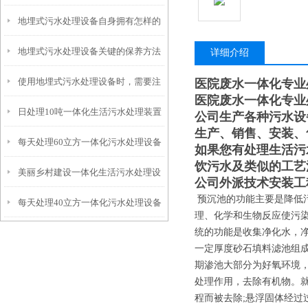
地埋式污水处理设备自身拥有怎样的
安装的呢？
地埋式污水处理设备关键的保养方法
特点呢？
详细介绍
使用地埋式污水处理设备时，需要注
医院废水一体化专业
医院废水一体化专业
日处理10吨一体化生活污水处理装置
意以下事项
公司生产各种污水设
生产、销售、安装、
每天处理60立方一体化污水处理设备
如果您有处理生活污
饮污水及类似的工艺
美丽乡村建设一体化生活污水处理设
公司外派技术安装工
预沉池的功能主要是降低
每天处理40立方一体化污水处理设备
备
理、化学和生物反应使污
统的功能是收集净化水，
一定厚度砂石填料滤池组
期渗池大部分为好氧环境
处理作用，去除有机物。
程而被去除;悬浮固体经过