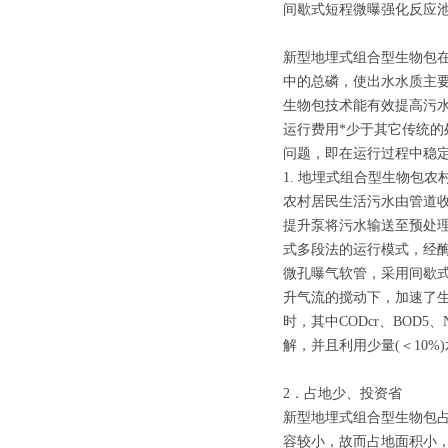
间歇式短程微曝强化反应池
新型地埋式组合型生物包
中的总磷，使出水水质主
生物包技术能有效提高污
运行费用*少于其它传统的
问题，即在运行过程中稳
1. 地埋式组合型生物包
农村居民生活污水由管道
提升泵将污水输送至预处
式多段法的运行模式，经
微孔曝气软管，采用间歇
升气流的搅动下，加速了
时，其中CODcr、BO
解，并且利用少量(＜10
2．占地少、投资省
新型地埋式组合型生物包
容较小，故而占地面积小，