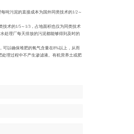
处理每吨污泥的直接成本为国外同类技术的1/2～
技术的1/5～1/3，占地面积也仅为同类技术
保污水处理厂每天排放的污泥都能够得到及时的
，可以确保堆肥的氧气含量在8%以上，从而
肥处理过程中不产生渗滤液。有机营养土或肥