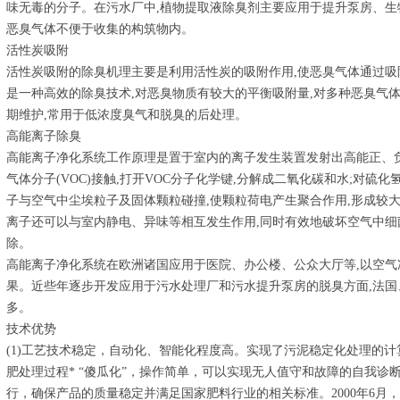
味无毒的分子。在污水厂中,植物提取液除臭剂主要应用于提升泵房、
恶臭气体不便于收集的构筑物内。
活性炭吸附
活性炭吸附的除臭机理主要是利用活性炭的吸附作用,使恶臭气体通过
是一种高效的除臭技术,对恶臭物质有较大的平衡吸附量,对多种恶臭气体
期维护,常用于低浓度臭气和脱臭的后处理。
高能离子除臭
高能离子净化系统工作原理是置于室内的离子发生装置发射出高能正、
气体分子(VOC)接触,打开VOC分子化学键,分解成二氧化碳和水;对硫
子与空气中尘埃粒子及固体颗粒碰撞,使颗粒荷电产生聚合作用,形成较大
离子还可以与室内静电、异味等相互发生作用,同时有效地破坏空气中细菌
除。
高能离子净化系统在欧洲诸国应用于医院、办公楼、公众大厅等,以空
果。近些年逐步开发应用于污水处理厂和污水提升泵房的脱臭方面,法
多。
技术优势
(1)工艺技术稳定，自动化、智能化程度高。实现了污泥稳定化处理的
肥处理过程* “傻瓜化”，操作简单，可以实现无人值守和故障的自我
行，确保产品的质量稳定并满足国家肥料行业的相关标准。2000年6月