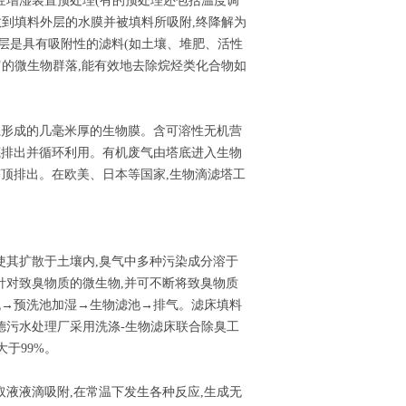
经增湿装置预处理(有的预处理还包括温度调
散到填料外层的水膜并被填料所吸附,终降解为
层是具有吸附性的滤料(如土壤、堆肥、活性
富的微生物群落,能有效地去除烷烃类化合物如
系形成的几毫米厚的生物膜。含可溶性无机营
底排出并循环利用。有机废气由塔底进入生物
塔顶排出。在欧美、日本等国家,生物滴滤塔工
使其扩散于土壤内,臭气中多种污染成分溶于
针对致臭物质的微生物,并可不断将致臭物质
机→预洗池加湿→生物滤池→排气。滤床填料
德污水处理厂采用洗涤-生物滤床联合除臭工
大于99%。
液液滴吸附,在常温下发生各种反应,生成无