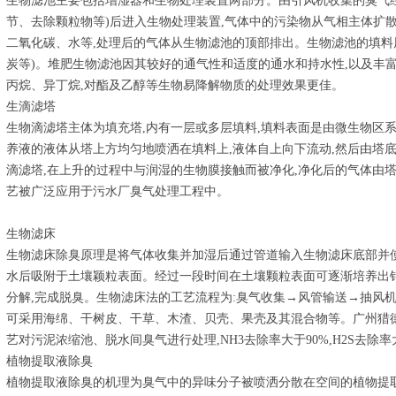
生物滤池主要包括增湿器和生物处理装置两部分。由引风机收集的臭气
节、去除颗粒物等)后进入生物处理装置,气体中的污染物从气相主体扩
二氧化碳、水等,处理后的气体从生物滤池的顶部排出。生物滤池的填料
炭等)。堆肥生物滤池因其较好的通气性和适度的通水和持水性,以及丰
丙烷、异丁烷,对酯及乙醇等生物易降解物质的处理效果更佳。
生滴滤塔
生物滴滤塔主体为填充塔,内有一层或多层填料,填料表面是由微生物区
养液的液体从塔上方均匀地喷洒在填料上,液体自上向下流动,然后由塔
滴滤塔,在上升的过程中与润湿的生物膜接触而被净化,净化后的气体由
艺被广泛应用于污水厂臭气处理工程中。
生物滤床
生物滤床除臭原理是将气体收集并加湿后通过管道输入生物滤床底部并
水后吸附于土壤颖粒表面。经过一段时间在土壤颗粒表面可逐渐培养出
分解,完成脱臭。生物滤床法的工艺流程为:臭气收集→风管输送→抽风
可采用海绵、干树皮、干草、木渣、贝壳、果壳及其混合物等。广州猎
艺对污泥浓缩池、脱水间臭气进行处理,NH3去除率大于90%,H2S去除率
植物提取液除臭
植物提取液除臭的机理为臭气中的异味分子被喷洒分散在空间的植物提取