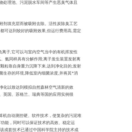
生物处理池、污泥脱水车间等产生恶臭气体且
吸附剂填充层而被吸附去除。活性炭除臭工艺
都可达到较好的吸附效果,但运行费用高,需定
负离子,它可以与室内空气当中的有机挥发性
化氢、氨同样具有分解作用;离子发生装置发射离
颗粒靠自身重力沉降下来,达到净化目的;发射
生存的环境,降低室内细菌浓度,并将其*消
气净化以致达到模拟自然森林空气清新的效
国、英国、苏格兰、瑞典等国的应用实例很
计算机自动测控硬、软件技术，使复杂的污泥堆
诊断功能，同时可以保证技术的高效、稳定运
，该成套技术已通过中国科学院主持的技术成