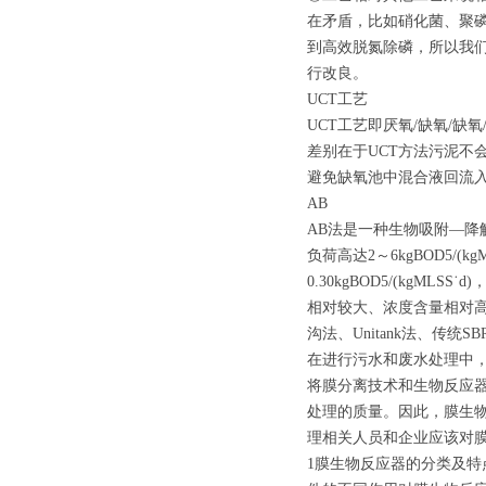
在矛盾，比如硝化菌、聚
到高效脱氮除磷，所以我
行改良。
UCT工艺
UCT工艺即厌氧/缺氧/缺
差别在于UCT方法污泥不
避免缺氧池中混合液回流
AB
AB法是一种生物吸附—降
负荷高达2～6kgBOD5/(
0.30kgBOD5/(kgM
相对较大、浓度含量相对
沟法、Unitank法、传统S
在进行污水和废水处理中
将膜分离技术和生物反应
处理的质量。因此，膜生
理相关人员和企业应该对
1膜生物反应器的分类及特