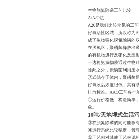
生物脱氮除磷工艺比较
A/A/O法
A20是我们比较常见的工
好氧活性区域，所以称为A
成了生物强化脱氮除磷的
在厌氧区，聚磷菌释放出
的有机物进行反硝化反应
一边将氨氮物质通过生物
除此之外，聚磷菌利用废
形式储存于体内，聚磷菌
好氧段后浓度很低，其有
排放标准。AAO工艺各个
①运行价格低，构造简单
象。
10吨/天地埋式生活
③在脱氮除磷的同时能够
④运行系统比较稳定，管
⑤工艺相对其他工艺来说