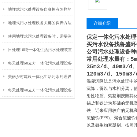
地埋式污水处理设备自身拥有怎样的
安装的呢？
地埋式污水处理设备关键的保养方法
特点呢？
详细介绍
使用地埋式污水处理设备时，需要注
保定一体化污水处理
买污水设备找鲁盛环
日处理10吨一体化生活污水处理装置
意以下事项
公司污水处理设备种
常用处理水量有：5m3/
每天处理60立方一体化污水处理设备
35m3/d、40m3/d
120m3/d、150m3
美丽乡村建设一体化生活污水处理设
混凝沉降法是污水处理中
沉降，得以与水相分离，
每天处理40立方一体化污水处理设备
备
射性物质。絮凝剂按照其
铝盐和铁盐为基础的无机
铁，近来应用较广的无机高分
硫酸铁(PFS)、聚合硫
以及微生物絮凝剂。按照