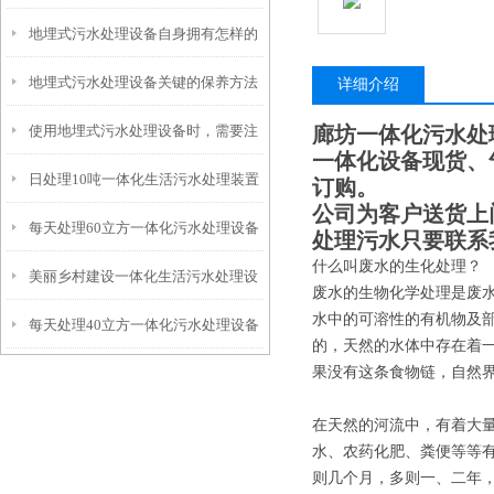
地埋式污水处理设备自身拥有怎样的
安装的呢？
地埋式污水处理设备关键的保养方法
特点呢？
详细介绍
使用地埋式污水处理设备时，需要注
廊坊一体化污水处
一体化设备现货、
日处理10吨一体化生活污水处理装置
意以下事项
订购。
公司为客户送货上
每天处理60立方一体化污水处理设备
处理污水只要联系
什么叫废水的生化处理？
美丽乡村建设一体化生活污水处理设
废水的生物化学处理是废
水中的可溶性的有机物及
每天处理40立方一体化污水处理设备
备
的，天然的水体中存在着
果没有这条食物链，自然
在天然的河流中，有着大
水、农药化肥、粪便等等
则几个月，多则一、二年