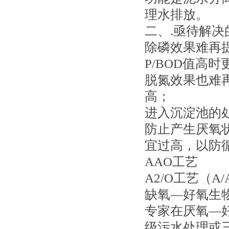
理水排放。
二、.亟待解决
除磷效果难再
P/BOD值高时
脱氮效果也难
高；
进入沉淀池的
防止产生厌氧
宜过高，以防
AAO工艺
A2/O工艺（
缺氧—好氧生物
专家在厌氧—好
级污水处理或