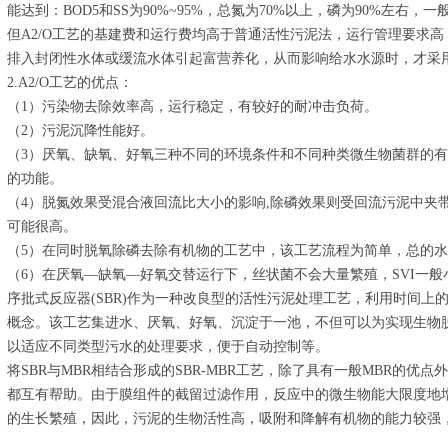
能达到：BOD5和SS为90%~95%，总氮为70%以上，磷为90%左右
但A2/O工艺的基建费和运行费均高于普通活性污泥法，运行管理要求
排入封闭性水体或缓流水体引起富营养化，从而影响给水水源时，才采
2.A2/O工艺的优点：
（1）污染物去除效率高，运行稳定，有较好的耐冲击负荷。
（2）污泥沉降性能好。
（3）厌氧、缺氧、好氧三种不同的环境条件和不同种类微生物菌群的
的功能。
（4）脱氮效果受混合液回流比大小的影响,除磷效果则受回流污泥中夹
可能很高。
（5）在同时脱氧除磷去除有机物的工艺中，该工艺流程为简单，总的
（6）在厌氧—缺氧—好氧交替运行下，丝状菌不会大量繁殖，SVI一般
序批式反应器(SBR)作为一种改良型的活性污泥处理工艺，利用时间上
概念。该工艺集进水、厌氧、好氧、沉淀于一池，不但可以为实现生物
以适应不同类型污水的处理要求，便于自动控制等。
将SBR与MBR相结合形成的SBR-MBR工艺，除了具有一般MBR的优
都互有帮助。由于膜组件的截留过滤作用，反应中的微生物能大限度地
的生长繁殖，因此，污泥的生物活性高，吸附和降解有机物的能力较强