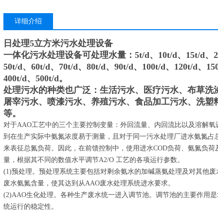
详细介绍
日处理5立方米污水处理设备
一体化污水处理设备可处理水量：5t/d、10t/d、15t/d、20t/d、
50t/d、60t/d、70t/d、80t/d、90t/d、100t/d、120t/d、15
400t/d、500t/d。
处理污水的种类也广泛：生活污水、医疗污水、布草洗
屠宰污水、喷漆污水、养殖污水、食品加工污水、洗塑
等。
对于AAO工艺中的三个主要控制变量：外回流量、内回流比以及溶解氧
到在生产实际中氨氮浓度易于测量，且对于同一污水处理厂进水氨氮占
来表征总氮负荷。因此，在前馈控制中，使用进水COD负荷、氨氮负荷及C
量，根据其不同的数值水平调节A2/O 工艺的各项运行参数。
(1)预处理。预处理系统主要包括对剩余氨水的加碱蒸氨处理及对其他
废水氨氮含量，使其达到从AAO废水处理系统进水要求。
(2)AAO生化处理。各种生产废水统一进入调节池。调节池的主要作用
统运行的稳定性。