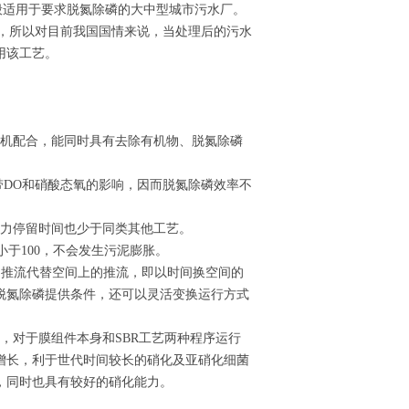
，一般适用于要求脱氮除磷的大中型城市污水厂。
高，所以对目前我国国情来说，当处理后的污水
用该工艺。
有机配合，能同时具有去除有机物、脱氮除磷
带DO和硝酸态氧的影响，因而脱氮除磷效率不
水力停留时间也少于同类其他工艺。
小于100，不会发生污泥膨胀。
的推流代替空间上的推流，即以时间换空间的
脱氮除磷提供条件，还可以灵活变换运行方式
点外，对于膜组件本身和SBR工艺两种程序运行
增长，利于世代时间较长的硝化及亚硝化细菌
，同时也具有较好的硝化能力。