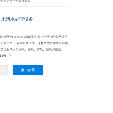
理5立方米污水处理设备
方米污水处理设备
水处理设备A2O/A-MBR工艺是一种强化内源反硝化
艺利用MBR内高浓度活性污泥和生物多样性来强化
工艺流程依次为厌氧、缺氧、好氧、缺氧和膜池。
09-10
点击收藏