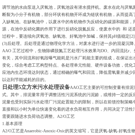
调节池的水由泵送入厌氧池，厌氧池设有潜水搅拌机。废水在此与厌氧
断裂为小分子有机物，部分环状有机物开环成为链状有机物，从而提高
入缺氧池。在缺氧池中，以废水中的有机物作为反硝化的碳源和能源，
源，在池中反硝化菌的作用下进行反硝化脱氮反应，使废水中的 和 还
过程中，要连续向厌氧池、缺氧池、好氧池中加碱，保持其pH值稳定[2
(3)后处理。后处理是通过物理化学方法，对废水进行进一步的混凝沉
AAO 工艺过程中，生物除磷脱氮工艺处理污水效果与DO、内回流比r、
有关，其中回流和好氧段曝气能耗是污水厂耗能主要的组成，在保证出
变化，综合考虑工艺构型特点、各处理单元性能、硬件设备功效，优化
应池内生态环境达到状态，通过精确的曝气和回流，降低需氧量并减少
以达到节能减耗的目的。
日处理5立方米污水处理设备
AAO工艺主要的可控制变量有排
式。其中，排泥量常用于调整活性污泥系统的污泥龄，或维持一定的反
泥量也受到实际污水处理厂污泥处置能力的限制，所以在前馈控制策略中
直接和以小时为单位快速变化着的进水负荷相互作用，共同决定了活性
需要跟随进水负荷动态调整。A2/O工艺
1.基本原理
A2/O工艺是Anaerobic-Anoxic-Oxic的英文缩写，它是厌氧-缺