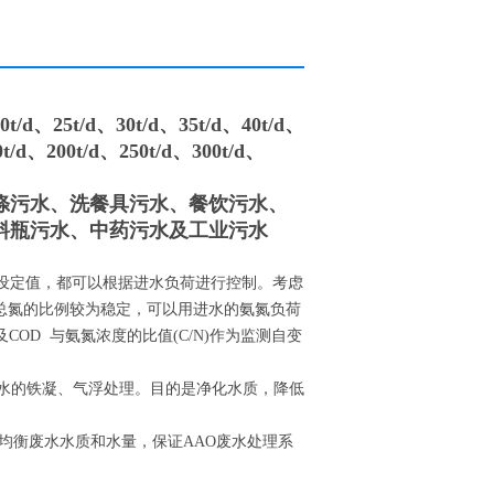
25t/d、30t/d、35t/d、40t/d、
0t/d、200t/d、250t/d、300t/d、
涤污水、洗餐具污水、餐饮污水、
料瓶污水、中药污水及工业污水
设定值，都可以根据进水负荷进行控制。考虑
总氮的比例较为稳定，可以用进水的氨氮负荷
OD 与氨氮浓度的比值(C/N)作为监测自变
废水的铁凝、气浮处理。目的是净化水质，降低
是均衡废水水质和水量，保证AAO废水处理系