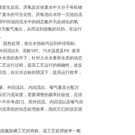
菌发生反应。厌氧反应使废水中大分子有机物
了废水的可生化性。厌氧池出水经一沉池自流
用中间池回流水中的硝态氮作为反硝化的氧
原为氮气逸出，从而达到脱氮的目的。在运行
]。
降、脱色处理，使出水指标均达到外排指标。
外回流比R、泥龄SRT、污水温度及PH 值等
水水质的条件下，针对入水水量和水质的动态
工艺运行过程，提高工艺运行的精确性，使反
回流，在出水达标的情况下，提高运行效率，
泥量、外回流比、内回流比、曝气量及分配方
应区污泥浓度，需要调整的频率比较低，且排
不作考虑[3]。而外回流、内回流以及曝气却
污泥系统的动态处理效果，因此它们的设定值
氧-好氧生物脱氮除磷工艺的简称。该工艺处理效率一般