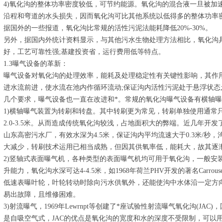
4)氧化沟的整体功率密度较低，可节约能源。氧化沟的混合液一旦被加
沿程和弯道的水头损失，因而氧化沟可比其他系统以低得多的整体功率
据国外的一些报道，氧化沟比常规的活性污泥法能耗降低20%-30%。
另外，据国内外统计资料显示，与其他污水生物处理方法相比，氧化沟
好，工艺可靠性强;基建投资省，运行费用低等特点。
1.3曝气设备的革新：
曝气设备对氧化沟的处理效率，能耗及处理稳定性有关键性影响，其作
进水流前进，使水流在池内作循环流动;保证沟内活性污泥处于悬浮状态
几个要求，曝气设备也一直在改进和*。常规的氧化沟曝气设备有横轴
1)横轴曝气装置为转刷和转盘。其中转刷更为常见，转刷单独使用通常
2.0-3.5米。从而造成传统氧化沟较浅，占地面积大的弊端。近几年开
山东高密污水厂，有效水深为4.5米，保证沟内平均流速大于0.3米/秒，
大减少，转刷技术运用已相当成熟，但因其供氧率低，能耗大，故其逐
2)竖轴式表面曝气机，各种类型的表面曝气机均可用于氧化沟，一般安
升能力，氧化沟水深可达4-4.5米，如1968年荷兰PHV开发的著名Carr
低速表曝叶轮，叶轮转动时除向污水供氧外，还能使沟中水体沿一定方
易出故障，且维修困难。
3)射流曝气，1969年Lewrnpt等创建了*座试验性射流曝气氧化沟(J
是自吸空气式，JAC的优点是氧化沟的宽度和水的深度不受限制，可以