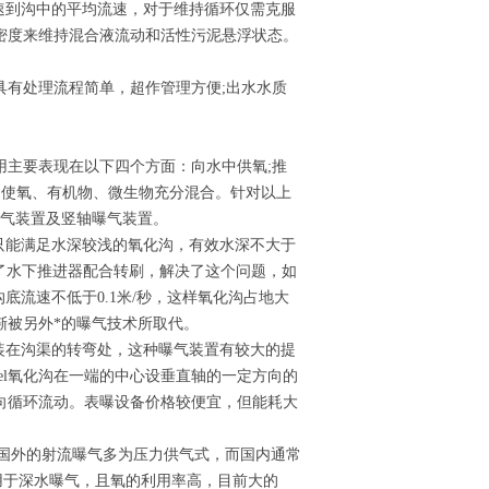
速到沟中的平均流速，对于维持循环仅需克服
密度来维持混合液流动和活性污泥悬浮状态。
具有处理流程简单，超作管理方便;出水水质
用主要表现在以下四个方面：向水中供氧;推
;使氧、有机物、微生物充分混合。针对以上
曝气装置及竖轴曝气装置。
只能满足水深较浅的氧化沟，有效水深不大于
发了水下推进器配合转刷，解决了这个问题，如
沟底流速不低于0.1米/秒，这样氧化沟占地大
渐被另外*的曝气技术所取代。
装在沟渠的转弯处，这种曝气装置有较大的提
ousel氧化沟在一端的中心设垂直轴的一定方向的
向循环流动。表曝设备价格较便宜，但能耗大
AC)，国外的射流曝气多为压力供气式，而国内通常
用于深水曝气，且氧的利用率高，目前大的