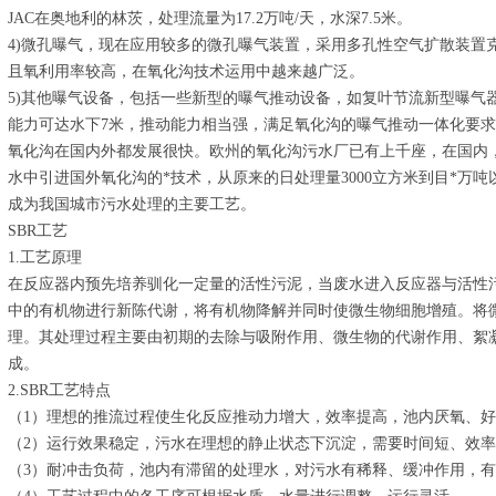
JAC在奥地利的林茨，处理流量为17.2万吨/天，水深7.5米。
4)微孔曝气，现在应用较多的微孔曝气装置，采用多孔性空气扩散装置
且氧利用率较高，在氧化沟技术运用中越来越广泛。
5)其他曝气设备，包括一些新型的曝气推动设备，如复叶节流新型曝气
能力可达水下7米，推动能力相当强，满足氧化沟的曝气推动一体化要
氧化沟在国内外都发展很快。欧州的氧化沟污水厂已有上千座，在国内，
水中引进国外氧化沟的*技术，从原来的日处理量3000立方米到目*万
成为我国城市污水处理的主要工艺。
SBR工艺
1.工艺原理
在反应器内预先培养驯化一定量的活性污泥，当废水进入反应器与活性
中的有机物进行新陈代谢，将有机物降解并同时使微生物细胞增殖。将
理。其处理过程主要由初期的去除与吸附作用、微生物的代谢作用、絮
成。
2.SBR工艺特点
（1）理想的推流过程使生化反应推动力增大，效率提高，池内厌氧、
（2）运行效果稳定，污水在理想的静止状态下沉淀，需要时间短、效
（3）耐冲击负荷，池内有滞留的处理水，对污水有稀释、缓冲作用，