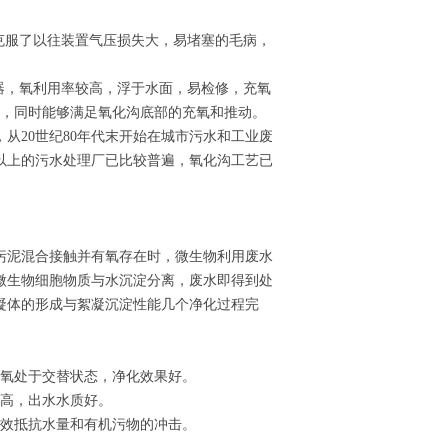
克服了以往装置气压损失大，易堵塞的毛病，
器，氧利用率较高，浮于水面，易检修，充氧
求，同时能够满足氧化沟底部的充氧和推动。
从20世纪80年代末开始在城市污水和工业废
吨以上的污水处理厂已比较普遍，氧化沟工艺已
污泥混合接触并有氧存在时，微生物利用废水
微生物细胞物质与水沉淀分离，废水即得到处
凝体的形成与絮凝沉淀性能几个净化过程完
好氧处于交替状态，净化效果好。
率高，出水水质好。
有效抵抗水量和有机污物的冲击。