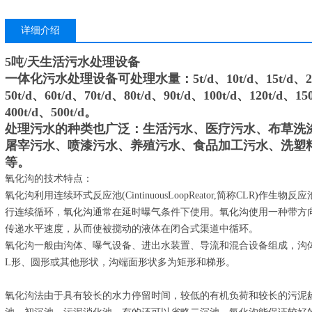
详细介绍
5吨/天生活污水处理设备
一体化污水处理设备可处理水量：5t/d、10t/d、15t/d、20t/d、
50t/d、60t/d、70t/d、80t/d、90t/d、100t/d、120t/d、15
400t/d、500t/d。
处理污水的种类也广泛：生活污水、医疗污水、布草洗
屠宰污水、喷漆污水、养殖污水、食品加工污水、洗塑
等。
氧化沟的技术特点：
氧化沟利用连续环式反应池(CintinuousLoopReator,简称CLR)
行连续循环，氧化沟通常在延时曝气条件下使用。氧化沟使用一种带方
传递水平速度，从而使被搅动的液体在闭合式渠道中循环。
氧化沟一般由沟体、曝气设备、进出水装置、导流和混合设备组成，沟
L形、圆形或其他形状，沟端面形状多为矩形和梯形。
氧化沟法由于具有较长的水力停留时间，较低的有机负荷和较长的污泥