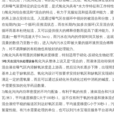
池，初沉池，污泥消化池，有的还可以省略二沉池。氧化沟能保证较好的
式和曝气装置特定的定位布置，是式氧化沟具有*水力学特征和工作特
1)氧化沟结合推流和*混合的特点，有力于克服短流和提高缓冲能力，
的再上游点安排出流。入流通过曝气区在循环中很好的被混合和分散，混
在短期内(如一个循环)呈推流状态，而在长期内(如多次循环)又呈混合
循环而基本杜绝短流，又可以提供很大的稀释倍数而提高了缓冲能力。
流速(一般平均流速大于0.3m/s)，而污水在沟内的停留时间又较长，
流量的数倍乃至数十倍)，进入沟内污水立即被大量的循环液所混合稀
力，对不易降解的有机物也有较好的处理能力。
2)氧化沟具有明显的溶解氧浓度梯度，特别适用于硝化-反硝化生物处理
氧化沟从整体上说又是*混合的，而液体流动却保
5吨/天生活污水处理设备
混合液在曝气区内溶解氧浓度是上游高，然后沿沟长逐步下降，出现明
基本上处于缺氧状态。氧化沟设计可按要求安排好氧区和缺氧区实现硝
满足一定的需氧量，而且可以通过反硝化补充硝化过程中消耗的碱度。
中需要投加的化学药品数量。
3)氧化沟沟内功率密度的不均匀配备，有利于氧的传质，液体混合和污泥
瓦/米3，平均速度梯度G大于100秒-1。这不仅有利于氧的传递和液体
混合液经平稳的输送区到达好氧区后期，平均速度梯度G小于30秒-1，
絮凝性能。有污水需要处理的单位，也可以到污水宝项目服务平台咨询