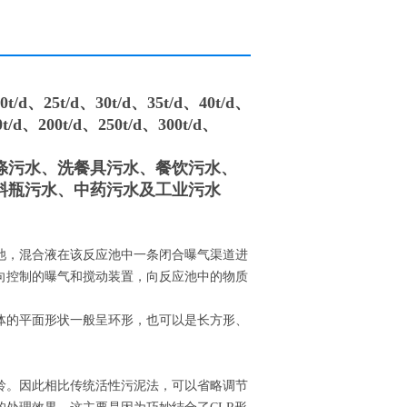
25t/d、30t/d、35t/d、40t/d、
0t/d、200t/d、250t/d、300t/d、
涤污水、洗餐具污水、餐饮污水、
料瓶污水、中药污水及工业污水
作生物反应池，混合液在该反应池中一条闭合曝气渠道进
向控制的曝气和搅动装置，向反应池中的物质
体的平面形状一般呈环形，也可以是长方形、
龄。因此相比传统活性污泥法，可以省略调节