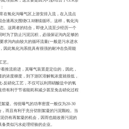
处理效果，这主要是因为巧妙结合了CLR形
性：
通常在氧化沟曝气区上游安排入流，在入流点
合液再次围绕CLR继续循环。这样，氧化沟
状态。这两者的结合，即使入流至少经历一个
同时为了防止污泥沉积，必须保证沟内足够的
这就要求沟内由较大的循环流量(一般是污水进水
释，因此氧化沟系统具有很强的耐冲击负荷能
工艺。
持着推流前进，其曝气装置是定位的，因此，
显的浓度梯度，到下游区溶解氧浓度就很低，
化-反硝化工艺，不仅可以利用硝酸盐中的氧
这些有利于节省能耗和减少甚至免去硝化过程
絮凝。传统曝气的功率密度一般仅为20-30
混合，而且有利于充分切割絮凝的污泥颗粒。当
污泥仍有再絮凝的机会，因而也能改善污泥的
具备类似污水处理经验的企业。