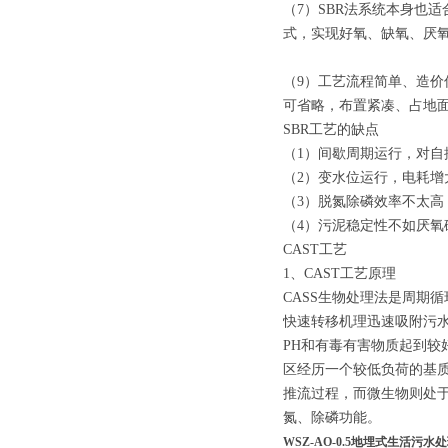
（7）SBR法系统本身也
式，实现好氧、缺氧、厌
（9）工艺流程简单、造
可省略，布置紧凑、占地
SBR工艺的缺点
（1）间歇周期运行，对自
（2）变水位运行，电耗增
（3）脱氮除磷效率不太高
（4）污泥稳定性不如厌氧
CAST工艺
1、CAST工艺原理
CASS生物处理法是周期
快速转移机理迅速吸附污
PH和有毒有害物质起到
区经历一个较低负荷的基质
推流过程，而微生物则处
氮、除磷功能。
WSZ-AO-0.5地埋式生活污水