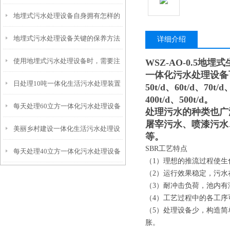
地埋式污水处理设备自身拥有怎样的
安装的呢？
地埋式污水处理设备关键的保养方法
特点呢？
详细介绍
使用地埋式污水处理设备时，需要注
WSZ-AO-0.5地
一体化污水处理设备可处理水量
日处理10吨一体化生活污水处理装置
意以下事项
50t/d、60t/d、70t/d
400t/d、500t/d。
每天处理60立方一体化污水处理设备
处理污水的种类也广
屠宰污水、喷漆污水
美丽乡村建设一体化生活污水处理设
等。
SBR工艺特点
每天处理40立方一体化污水处理设备
备
（1）理想的推流过程使
（2）运行效果稳定，污
（3）耐冲击负荷，池内
（4）工艺过程中的各工
（5）处理设备少，构造简
胀。