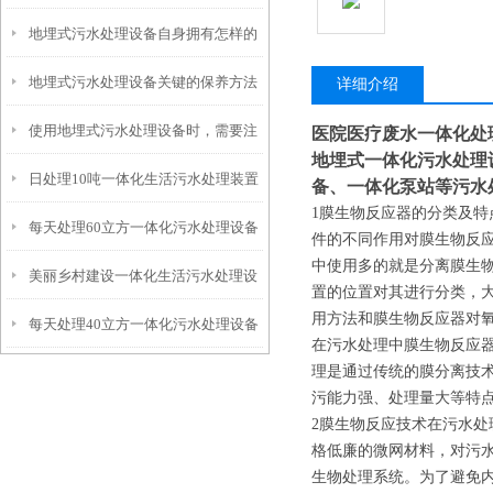
地埋式污水处理设备自身拥有怎样的
安装的呢？
地埋式污水处理设备关键的保养方法
特点呢？
详细介绍
使用地埋式污水处理设备时，需要注
医院医疗废水一体化处
地埋式一体化污水处理
日处理10吨一体化生活污水处理装置
意以下事项
备、一体化泵站等污水
1膜生物反应器的分类及特
每天处理60立方一体化污水处理设备
件的不同作用对膜生物反
中使用多的就是分离膜生
美丽乡村建设一体化生活污水处理设
置的位置对其进行分类，
用方法和膜生物反应器对
每天处理40立方一体化污水处理设备
备
在污水处理中膜生物反应
理是通过传统的膜分离技
污能力强、处理量大等特
2膜生物反应技术在污水处
格低廉的微网材料，对污
生物处理系统。为了避免