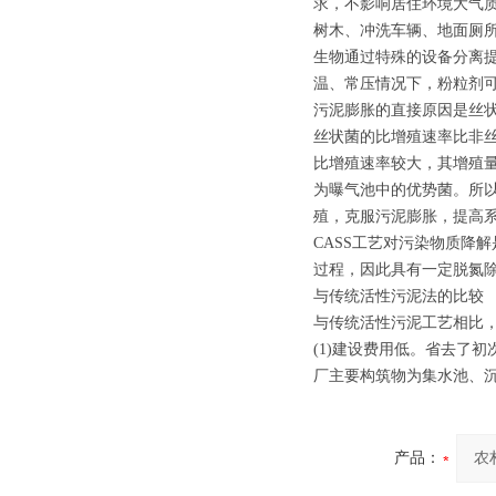
求，不影响居住环境大气
树木、冲洗车辆、地面厕
生物通过特殊的设备分离
温、常压情况下，粉粒剂可
污泥膨胀的直接原因是丝
丝状菌的比增殖速率比非
比增殖速率较大，其增殖
为曝气池中的优势菌。所以
殖，克服污泥膨胀，提高
CASS工艺对污染物质降
过程，因此具有一定脱氮
与传统活性污泥法的比较
与传统活性污泥工艺相比，
(1)建设费用低。省去了
厂主要构筑物为集水池、沉
产品：