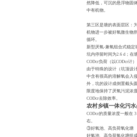
然降低，可沉的悬浮物固
中有机物。
第三区是塘的表面层区：
机物进一步被好氧微生物所
循环。
新型厌氧-兼氧组合式稳定塘技
坑内停留时间为2.6 d；
CODcr负荷（以CODcr计）为
由于特殊的设计（坑顶设
中含有很高的溶解氧会入
外，坑的设计成倒置截头圆
限度地保持了厌氧污泥浓度，从
CODcr去除效率。
农村乡镇一体化污水
CODcr的质量浓度一般在 3
右。
③好氧池、高负荷氧化塘
好氧池、高负荷氧化塘组成