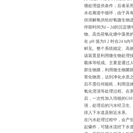
塘处理提供条件；后者采用
水在廊道中循环，由于具有
供溶解氧供给好氧微生物进
停留时间为l～2d的沉淀
物。高负荷氧化塘中藻类
在 pH 值为9.2 时在2
鲜见。整个系统稳定、高
该装置是利用微生物处理
载体等组成。主要是通过
群生物膜，利用微生物菌
害化物质，达到净化水质
后不需任何能耗，利用流
氧化澄清等处理过程。在系
后，一次性加入培植的GS
强，处理后的污水经卫生、防
排入下水道及附近水系。
在污水处理过程中，会产
起爆炸，可随水流经下水