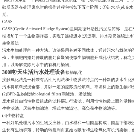
传统的SBR是一个间歇式的活性污泥系统，曝气池与沉淀池合二为一。
歇反应器在处理废水时的操作过程包括如下五个阶段：①进水期(或充水期)
期。
CASS
CASS(Cyclic Activated Sludge System)是周期循环活性污泥
端增加了一个生物选择器，实现了连续进水(沉淀期、排水期仍连续进水
生物膜法
污水生物处理的一种方法。该法采用各种不同载体，通过污水与载体的
殖，由细胞内赂处伸展的胞处多聚物使微生物细胞开成孔状结构，称之
用，以降解去除污水中的有机污染物。
300吨/天生活污水处理设备
接触氧化
接触氧化法是一种兼有活性污泥法和生物膜法特点的一种新的废水生化
污水将填料浸没全部，并以一定的流苏流经填料。靠填料上的微生物和
(2)BFR-生物滤池bioIogical fiIter(滴滤池、渗滤池)
废水通过由惰性物质组成的滤料层进行渗滤，利用惰性物质上面的活性
生物滤池、厌氧生物滤池、塔式生物滤池、高负荷生物滤池等。
(3)生物转盘
一种好氧处理污水的生物反应器，由水槽和一组圆盘构成，圆盘下部浸
生长有生物群落，转动的转盘周而复始地吸附和生物氧化有机污染物，