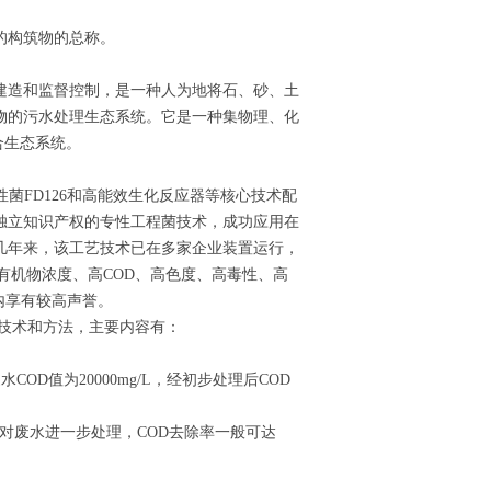
的构筑物的总称。
建造和监督控制，是一种人为地将石、砂、土
物的污水处理生态系统。它是一种集物理、化
合生态系统。
菌FD126和高能效生化反应器等核心技术配
独立知识产权的专性工程菌技术，成功应用在
几年来，该工艺技术已在多家企业装置运行，
，在高有机物浓度、高COD、高色度、高毒性、高
内享有较高声誉。
技术和方法，主要内容有：
D值为20000mg/L，经初步处理后COD
）对废水进一步处理，COD去除率一般可达