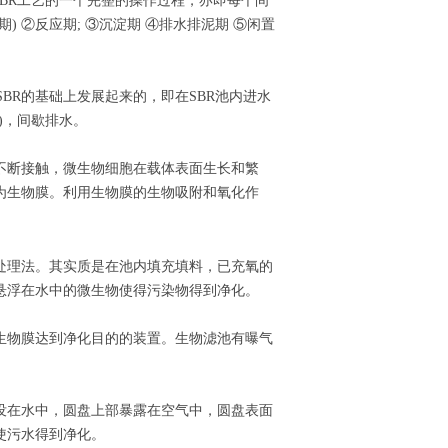
SBR工艺的一个完整的操作过程，亦即每个间
 ②反应期; ③沉淀期 ④排水排泥期 ⑤闲置
法简称，是在SBR的基础上发展起来的，即在SBR池内进水
)，间歇排水。
不断接触，微生物细胞在载体表面生长和繁
为生物膜。利用生物膜的生物吸附和氧化作
处理法。其实质是在池内填充填料，已充氧的
悬浮在水中的微生物使得污染物得到净化。
生物膜达到净化目的的装置。生物滤池有曝气
没在水中，圆盘上部暴露在空气中，圆盘表面
使污水得到净化。