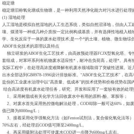
稳定塘
稳定塘旧称氧化塘或生物塘，是一种利用天然净化能力对污水进行处理
(1) 湿地处理
人工湿地是模拟自然湿地的人工生态系统，类似自然沼泽地，但由人工
壤、煤渣等一种或几种介质按一定比例构成基质，并有选择性地植入植
学、生化反应于一体的废水处理技术;是一个*的土壤、植物、微生物综
ABOF生化技术的原理以及特点
独立研发的ABOF生化工艺技术，由高效预处理器FCJX型氧化塔、专性
套组成，对苯环系列有机物废水适应性*，耐冲击负荷高，处理*。具有
实际工程中，在处理高浓度难降解有机废水领域取得了突破性进展。近
出水全部达到GB8978-1996设计排放标准。“ABOF生化工艺技术”
盐份的工业废水治理中以“高质量、低成本”的技术优势和价格优势在国
结合高浓度有机废水处理任务，研究、开发和应用了一套较有效的处理
1、采用树脂或有关化学方法回收废水中有用的原料-酚、苯胺等；
2、对废水首先采用热控微电解法处理，COD却除一般可达60%，如废水CO
值已降为8000mg/L；
3、接着采用化学强氧化方法（如Fenton试剂法，复合催化氧化法等
70%左右，经处理后COD值可降至2400mg/L。
4、再采用吸附法处理可使废水COD进一步降为600mg/L左右。