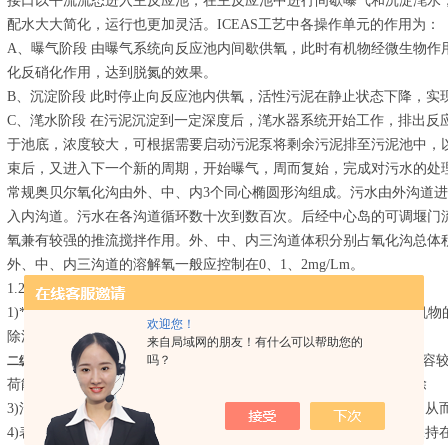
接口以平流流态进入主反应池，在主反应池中进行间歇曝气和沉淀滗水，
配水大大简化，运行也更加灵活。ICEAS工艺中各操作单元的作用为：
A、曝气阶段 由曝气系统向反应池内间歇供氧，此时有机物经微生物作
化反硝化作用，达到脱氮的效果。
B、沉淀阶段 此时停止向反应池内供氧，活性污泥在静止状态下降，实
C、滗水阶段 在污泥沉淀到一定深度后，滗水器系统开始工作，排出反
于池底，浓度较大，可根据需要启动污泥泵将剩余污泥排至污泥池中，
束后，又进入下一个新的周期，开始曝气，周而复始，完成对污水的处
常规奥贝尔氧化沟由外、中、内3个同心椭圆形沟组成。污水由外沟道
入内沟道。污水在各沟道循环数十次到数百次。后经中心岛的可调堰门
氧兼有较强的推流搅拌作用。外、中、内三沟道体积分别占氧化沟总体积的50
外、中、内三沟道的溶解氧一般应控制在0、1、2mg/Lm。
1.2特点
1)*的外、中、内沟道0、1、2mg/L溶解氧分布形式。可同时进行有
欢迎您！
除污水中的磷，出水水质好。
来自局域网的朋友！有什么可以帮助您的
吗？
有推流式和*混合式两种流态的优点。且池容
二级生化污水处理一体化设备
荷能力。并可减少污泥膨胀现象的发生。有利于难降解有机物的去除
3)污泥龄较长。使污泥量较少并趋于好氧稳定、可不设污泥消化池。从
4)表曝机的使用可调节工艺系统的供氧能力，不仅使池内溶解氧值保持