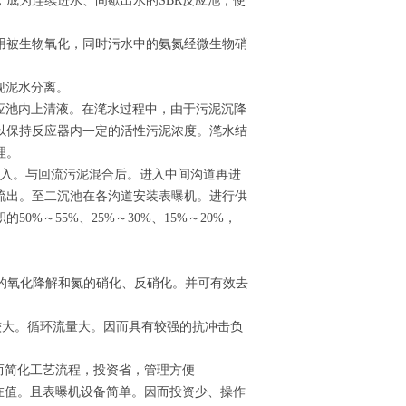
成为连续进水、间歇出水的SBR反应池，使
用被生物氧化，同时污水中的氨氮经微生物硝
现泥水分离。
应池内上清液。在滗水过程中，由于污泥沉降
以保持反应器内一定的活性污泥浓度。滗水结
理。
进入。与回流污泥混合后。进入中间沟道再进
流出。至二沉池在各沟道安装表曝机。进行供
%～55%、25%～30%、15%～20%，
机物的氧化降解和氮的硝化、反硝化。并可有效去
较大。循环流量大。因而具有较强的抗冲击负
而简化工艺流程，投资省，管理方便
在值。且表曝机设备简单。因而投资少、操作