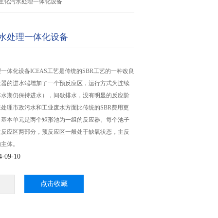
生化污水处理一体化设备
水处理一体化设备
一体化设备ICEAS工艺是传统的SBR工艺的一种改良
应器的进水端增加了一个预反应区，运行方式为连续
排水期仍保持进水），间歇排水，没有明显的反应阶
处理市政污水和工业废水方面比传统的SBR费用更
。基本单元是两个矩形池为一组的反应器。每个池子
主反应区两部分，预反应区一般处于缺氧状态，主反
的主体。
09-10
点击收藏