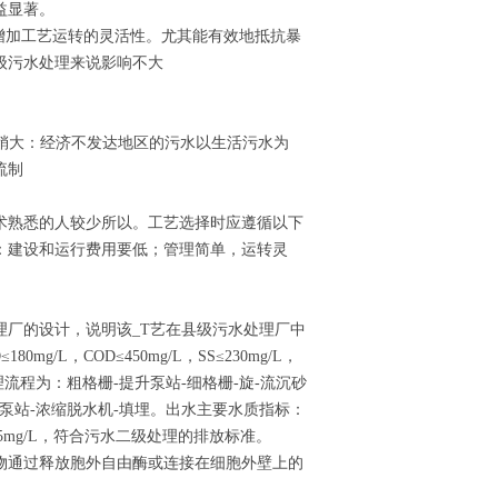
益显著。
增加工艺运转的灵活性。尤其能有效地抵抗暴
级污水处理来说影响不大
市稍大：经济不发达地区的污水以生活污水为
流制
术熟悉的人较少所以。工艺选择时应遵循以下
：建设和运行费用要低；管理简单，运转灵
厂的设计，说明该_T艺在县级污水处理厂中
L，COD≤450mg/L，SS≤230mg/L，
，处理流程为：粗格栅-提升泵站-细格栅-旋-流沉砂
泥泵站-浓缩脱水机-填埋。出水主要水质指标：
，TP≤1。5mg/L，符合污水二级处理的排放标准。
物通过释放胞外自由酶或连接在细胞外壁上的