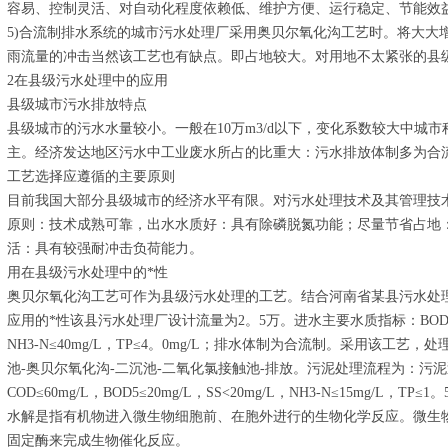
容易、控制灵活、对自动化程度依赖低、维护方便、运行稳定、节能效
5)合流制排水系统的城市污水处理厂采用奥贝尔氧化沟工艺时。将大大
雨流量的冲击当然该工艺也有缺点。即占地较大。对用地不太紧张的县
2在县级污水处理中的应用
县级城市污水排放特点
县级城市的污水水量较小。一般在10万m3/d以下，变化系数较大中城
主。经济发达地区污水中工业废水所占的比重大：污水排放体制多为合
工艺选择应遵循的主要原则
目前我国大部分县级城市的经济水平有限。对污水处理技术及其管理技
原则：技术成熟可靠，出水水质好：具有除磷脱氮功能；尽量节省占地
活：具有较强耐冲击负荷能力。
用在县级污水处理中的*性
奥贝尔氧化沟工艺可作为县级污水处理的工艺。结合河南省某县污水处理
应用的*性该县污水处理厂设计流量为2。5万。进水主要水质指标：BOD≤180mg/
NH3-N≤40mg/L，TP≤4。0mg/L；排水体制为合流制。采用该工艺
池-奥贝尔氧化沟-二沉池-二氧化氯接触池-排放。污泥处理流程为：污
COD≤60mg/L，BOD5≤20mg/L，SS<20mg/L，NH3-N≤15mg/L
水解是指有机物进入微生物细胞前、在胞外进行的生物化学反应。微生
固定酶来完成生物催化反应。