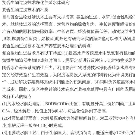
复合生物过滤技术净化养殖水体研究
复合生物过滤技术的种类
目前复合生物过滤技术主要有大型海藻+微生物过滤，水草+滤食性动物
术。就植物滤器的选择而言，对营养物的吸收能力、生长速度和经济价
准有动物的颗粒物去除效率、生长速度、经济价值高低等。动物滤器主
贝等;腐屑食性鱼类，如梭鱼;此外还有研究证实的海绵也可以作为动物
复合生物过滤技术在水产养殖废水处理中的特点
复合生物过滤技术具有以下特点: (1)提高水产养殖废水中氨氮和有机
如微生物滤器生物膜成熟时间长，需要定期进行反冲洗，此时植物滤器可
闭合水产养殖系统的生产力。利用复合生物过滤技术净化养殖废水具有
定的经济效益和生态效益，大限度地将投入系统的饵料转化为环境友好的
*”，成功解决养殖循环系统中硝酸盐的积累问题。(4)同时为养殖循环
产成本。因此，复合生物过滤技术在水产养殖水处理中具有广阔的应用
水解工艺的特点
(1)污水经水解处理后，BOD5/CODcr比值，有明显升高。例如制药厂土霉
0.34，经水解后，比值上升为0.43，可生化性得到了提高。
(2)对厌氧处理而言，水解反应的水力停留时间较短。对工业污水中的
小,水解反应一般在4-18小时完成。
(3)用膜法水解工艺，由于生物量大、容积负荷高，能适应进水CODcr负荷