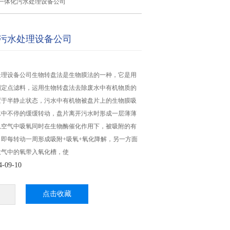
一体化污水处理设备公司
污水处理设备公司
处理设备公司生物转盘法是生物膜法的一种，它是用
固定点滤料，运用生物转盘法去除废水中有机物质的
置于半静止状态，污水中有机物被盘片上的生物膜吸
水中不停的缓缓转动，盘片离开污水时形成一层薄薄
从空气中吸氧同时在生物酶催化作用下，被吸附的有
即每转动一周形成吸附+吸氧+氧化降解，另一方面
大气中的氧带入氧化槽，使
09-10
点击收藏