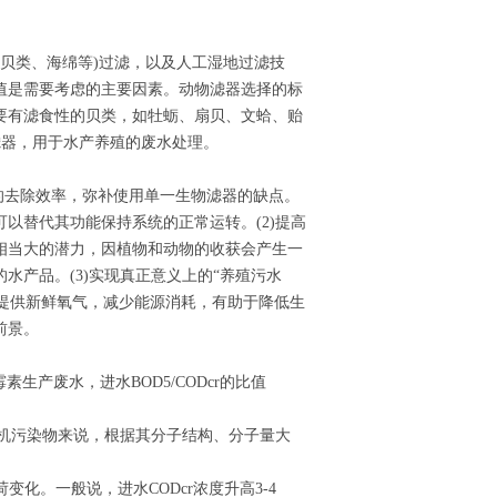
(贝类、海绵等)过滤，以及人工湿地过滤技
值是需要考虑的主要因素。动物滤器选择的标
要有滤食性的贝类，如牡蛎、扇贝、文蛤、贻
滤器，用于水产养殖的废水处理。
物的去除效率，弥补使用单一生物滤器的缺点。
以替代其功能保持系统的正常运转。(2)提高
相当大的潜力，因植物和动物的收获会产生一
水产品。(3)实现真正意义上的“养殖污水
水提供新鲜氧气，减少能源消耗，有助于降低生
前景。
素生产废水，进水BOD5/CODcr的比值
有机污染物来说，根据其分子结构、分子量大
变化。一般说，进水CODcr浓度升高3-4