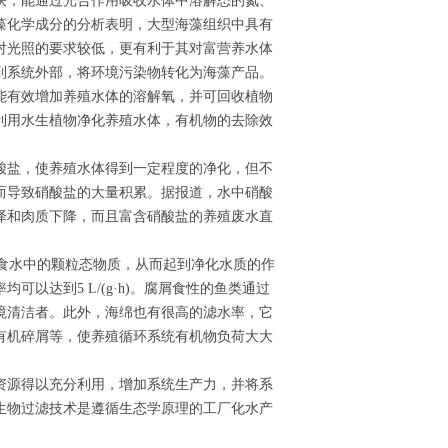
快，能通过光合作用吸收水体中溶解态的氮、
藻化学成分的分析表明，大型海藻组织中具有
对光照的要求较低，更有利于其对富营养水体
到系统外部，将环境污染物转化为海藻产品。
能有效增加养殖水体的溶解氧，并可回收植物
利用水生植物净化养殖水体，有机物的去除效
酸盐，使养殖水体得到一定程度的净化，但不
而导致硝酸盐的大量积累。据报道，水中硝酸
泽和肉质下降，而且富含硝酸盐的养殖废水直
食水中的颗粒态物质，从而起到净化水质的作
以达到5 L/(g·h)。腐屑食性的鱼类通过
境清洁者。此外，海绵也有很高的滤水率，它
有机碎屑等，使养殖循环系统有机物负荷大大
资源得以充分利用，增加系统生产力，并将系
生物过滤技术是遵循生态学原理的工厂化水产