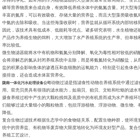
水得到净化。如常用的作为植物滤器的大型藻类通常生命周期长、生长
磷等营养物质来合成自身，有效降低养殖水体中的氨氮含量。对大型海
丰富的氮库，可以有效吸收、存储大量的营养盐，而且大型藻类吸收氨
中氨的去除和吸收。当这些海藻收获时，营养盐就从循环系统内部转移
因此，该技术具有低成本、低能耗等优点。诸多研究表明，水生植物还
产品作为养殖生物的饵料，大大增加了水产养殖系统的生产率。但单独
率比较低。
微生物滤器能将水中有机物和氨氮分别降解、氧化为毒性相对较低的硝
会将溶解态的氮从封闭养殖系统中去除，而是将氨氮转化为硝酸盐，从
盐的积累会影响鱼体的渗透压和血细胞的运氧能力，特别是引起鱼体色
接排放，还会造成水体富营养化。
动物过滤是指滤食性动物在养殖系统中通过滤
陇南一体化污水处理设备公司
用。双壳贝类具有很强的滤水能力，如扇贝、贻贝、文蛤和牡蛎的滤水率均可
摄食养殖过程中产生的大颗粒残饵及底质中的有机质而成为水产养殖环
们能够过滤大量细小的颗粒物质，包括浮游植物、浮游动物、微生物、
降低。
复合生物过滤技术根据生态学中的食物链关系，配置生物种群，使环境
统中的营养盐、有机物等废弃物大限度地转化为环境友好型产品。复合
养殖工艺设计。