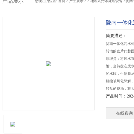
产品展示
您现在的位置:
首页
>
产品展示
> >
地埋式污水处理设备
>陇南
陇南一体化
简要描述：
陇南一体化污水
转动的盘片代替
原理是：将废水
附，当转盘在废
的水膜，生物膜
机物被氧化降解，
转盘的搅动，将
产品时间：2024-
在线咨询