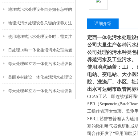
地埋式污水处理设备自身拥有怎样的
安装的呢？
地埋式污水处理设备关键的保养方法
特点呢？
详细介绍
使用地埋式污水处理设备时，需要注
定西一体化污水处理设
公司大量生产各种污水
日处理10吨一体化生活污水处理装置
意以下事项
公司处理的污水种类包
养殖污水及工业污水。
每天处理60立方一体化污水处理设备
使用地点涵盖：工厂、
电站、变电站、大小医
美丽乡村建设一体化生活污水处理设
院、洗涤厂、小区、社
出水可达到市政管网标
每天处理40立方一体化污水处理设备
备
CCAS工艺，即连续循环
SBR（SequencingB
工操作管理太烦琐、监测
SBR工艺曾被普遍认为适
塞的微孔曝气器也研制成功
司合作开发了“采用间歇反