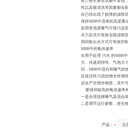
荷兰研究者在试验中发现
性以及膜清洗等因素都会
在已经出现了较厚的滤饼
保持MBR中流体的高度紊
采用变强度曝气可使污泥
水力反洗可有效去除滤饼
用间歇出水方式可有效控
MBR中的氧传递率
在用于处理 污水 的MBR
大。传递层特性、气泡大
切，MBR中混合和曝气的
且使活性污泥的憎水性增
还会产生憎水物质，其中可溶性微生
要保持较高的氧传递率和
一是合理选择曝气及混合
二是调节运行参数，使生物
产品：