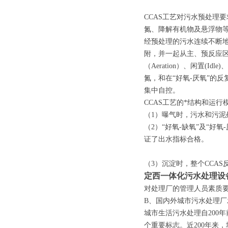
CCAS工艺对污水预处理
氮、降解有机物及悬浮物
经预处理的污水连续不断地
附，并一起从主、预反应区隔墙
（Aeration）、闲置(Id
氮，和在“好氧-厌氧”的
集中自控。
CCAS工艺的*结构和运
（1）曝气时，污水和污泥
（2）“好氧-缺氧”及“好
证了出水指标合格。
（3）沉淀时，整个CCA
定西一体化污水处理设
对处理厂的管理人员素质
B、国内外城市污水处理厂
城市生活污水处理自200
个重要标志。近200年来