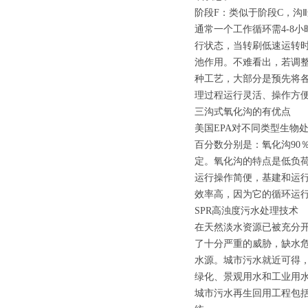
阶段F：类似于阶段C，沟
通常一个工作循环需4-8
行状态，当转刷低速运转
池作用。不难看出，若调
种工艺，大部分是预先将
理过程运行灵活、操作方
三沟式氧化沟的有优点
美国EPA对不同类型生物
百分数分别是：氧化沟90
定。氧化沟的特点是低负荷
运行操作简便，基建和运
效率高，因为它的循环运
SPR高浊度污水处理技术
在天然淡水资源已被充分
了十分严重的威胁，缺水
水源。城市污水就近可得
绿化、景观用水和工业用
城市污水再生回用工程包