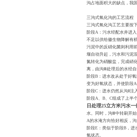
沟占地面积大的缺点，我
三沟式氧化沟的工艺流程
三沟式氧化沟工艺主要按
阶段A：污水经配水井进入
不足以供给徽生物降解有
污泥中的反硝化菌则利用
堰自动升起，污水和污泥混
氮转化为硝酸盐，完成硝
离，由沟Ⅲ处理后的水经
阶段B：进水改从处于好氧
变为好氧状态，并使阶段A
阶段C：迸水仍然从沟Ⅱ注
阶段A、B、C组成了上半
日处理25立方米污水
水。同时，沟Ⅲ中转刷开始
A的水淹方向恰好相反，沟
阶段E：类似于阶段B，进
氧状态。