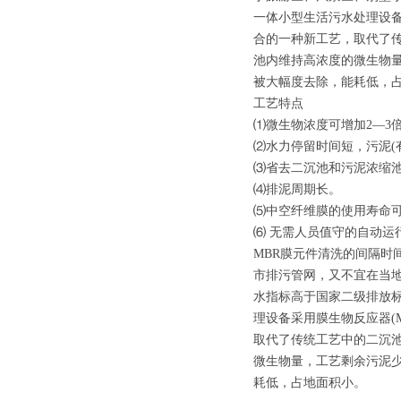
一体小型生活污水处理设备采用
合的一种新工艺，取代了
池内维持高浓度的微生物
被大幅度去除，能耗低，
工艺特点
⑴微生物浓度可增加2—3倍
⑵水力停留时间短，污泥(
⑶省去二沉池和污泥浓缩
⑷排泥周期长。
⑸中空纤维膜的使用寿命可
⑹ 无需人员值守的自动运
MBR膜元件清洗的间隔时
市排污管网，又不宜在当
水指标高于国家二级排放
理设备采用膜生物反应器(Me
取代了传统工艺中的二沉
微生物量，工艺剩余污泥
耗低，占地面积小。