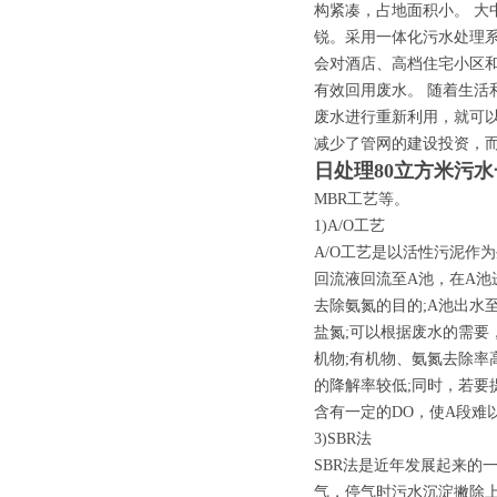
构紧凑，占地面积小。 
锐。采用一体化污水处理
会对酒店、高档住宅小区和
有效回用废水。 随着生活
废水进行重新利用，就可
减少了管网的建设投资，
日处理80立方米污
MBR工艺等。
1)A/O工艺
A/O工艺是以活性污泥作
回流液回流至A池，在A
去除氨氮的目的;A池出水
盐氮;可以根据废水的需要
机物;有机物、氨氮去除率
的降解率较低;同时，若
含有一定的DO，使A段难
3)SBR法
SBR法是近年发展起来的
气，停气时污水沉淀撇除上